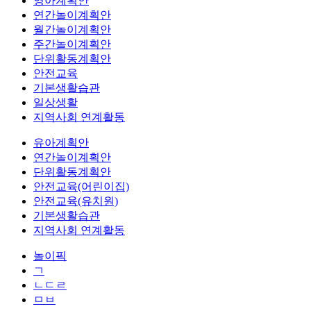
영아계획안
연간놀이계획안
월간놀이계획안
주간놀이계획안
단위활동계획안
안전교육
기본생활습관
일상생활
지역사회 연계활동
유아계획안
연간놀이계획안
단위활동계획안
안전교육(어린이집)
안전교육(유치원)
기본생활습관
지역사회 연계활동
놀이픽
ㄱ
ㄴㄷㄹ
ㅁㅂ