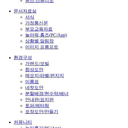
유스 스튜디오
문서자료실
서식
가정통신문
부모교육자료
놀아줘,홈즈(PC/App)
상황별 알림장
이미지 프롬프트
환경구성
가랜드/모빌
합성도안
메모지/라벨/편지지
이름표
네컷도안
분할배경/현수막/배너
안내판/표지판
토퍼/레터링
포장도안/만들기
커뮤니티