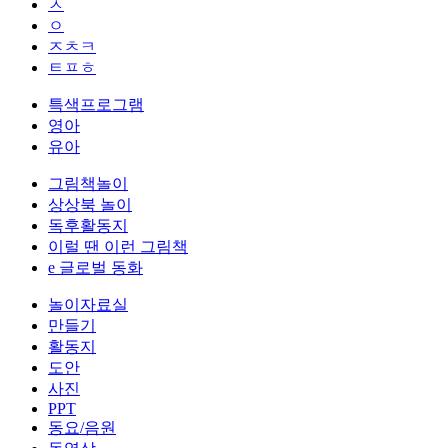
ㅅ
ㅇ
ㅈㅊㅋ
ㅌㅍㅎ
특색프로그램
영아
유아
그림책놀이
상상북 놀이
독후활동지
이럴 땐 이런 그림책
e 글로벌 동화
놀이자료실
만들기
활동지
도안
사진
PPT
동요/음원