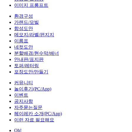
이미지 프롬프트
환경구성
가랜드/모빌
합성도안
메모지/라벨/편지지
이름표
네컷도안
분할배경/현수막/배너
안내판/표지판
토퍼/레터링
포장도안/만들기
커뮤니티
놀이후기(PC/App)
이벤트
공지사항
자주묻는질문
헤이레카 소개(PC/App)
이런 자료 필요해요
Oh!