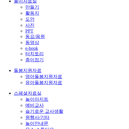
놀이자료실
만들기
활동지
도안
사진
PPT
동요/음원
동영상
e-book
터치토리
종이접기
돌봄지원자료
영아돌봄지원자료
유아돌봄지원자료
스페셜자료실
놀이아지트
예비교사
슬기로운 교사생활
원행사/기타
놀이안내문