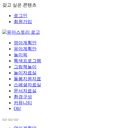
갖고 싶은 콘텐츠
로그인
회원가입
영아계획안
유아계획안
놀이픽
특색프로그램
그림책놀이
놀이자료실
돌봄지원자료
스페셜자료실
문서자료실
환경구성
커뮤니티
Oh!