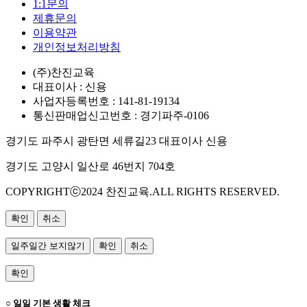
1:1문의
제휴문의
이용약관
개인정보처리방침
(주)찬진교육
대표이사 : 신용
사업자등록번호 : 141-81-19134
통신판매업신고번호 : 경기파주-0106
경기도 파주시 광탄면 세류길23 대표이사 신용
경기도 고양시 일산로 46번지 704호
COPYRIGHTⓒ2024 찬진교육.ALL RIGHTS RESERVED.
확인
취소
일주일간 보지않기
확인
취소
확인
○ 일일 기본 생활 체크