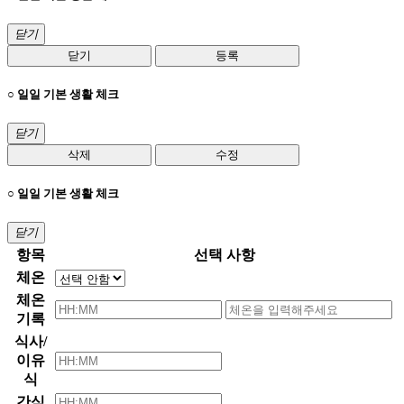
닫기
닫기
등록
○ 일일 기본 생활 체크
닫기
삭제
수정
○ 일일 기본 생활 체크
닫기
항목
선택 사항
체온
체온
기록
식사/
이유
식
간식