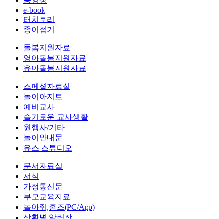
동영상
e-book
터치토리
종이접기
돌봄지원자료
영아돌봄지원자료
유아돌봄지원자료
스페셜자료실
놀이아지트
예비교사
슬기로운 교사생활
원행사/기타
놀이안내문
유스 스튜디오
문서자료실
서식
가정통신문
부모교육자료
놀아줘,홈즈(PC/App)
상황별 알림장