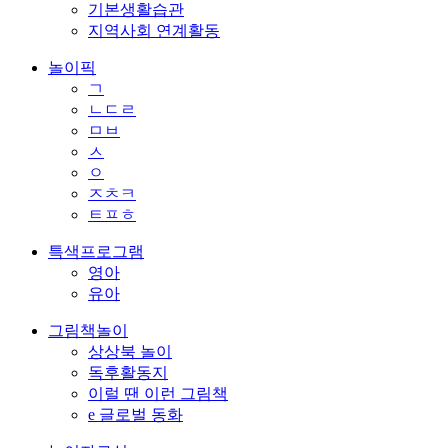
기본생활습관
지역사회 연계활동
놀이픽
ㄱ
ㄴㄷㄹ
ㅁㅂ
ㅅ
ㅇ
ㅈㅊㅋ
ㅌㅍㅎ
특색프로그램
영아
유아
그림책놀이
상상북 놀이
독후활동지
이럴 땐 이런 그림책
e 글로벌 동화