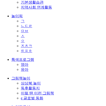
기본생활습관
지역사회 연계활동
놀이픽
ㄱ
ㄴㄷㄹ
ㅁㅂ
ㅅ
ㅇ
ㅈㅊㅋ
ㅌㅍㅎ
특색프로그램
영아
유아
그림책놀이
상상북 놀이
독후활동지
이럴 땐 이런 그림책
e 글로벌 동화