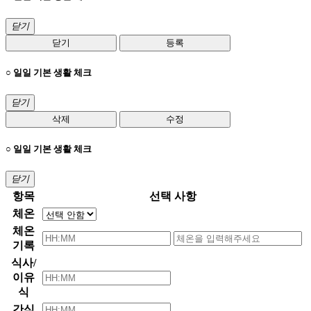
닫기
닫기
등록
○ 일일 기본 생활 체크
닫기
삭제
수정
○ 일일 기본 생활 체크
닫기
항목
선택 사항
체온
체온
기록
식사/
이유
식
간식