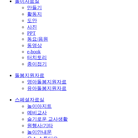
놀이자료실
만들기
활동지
도안
사진
PPT
동요/음원
동영상
e-book
터치토리
종이접기
돌봄지원자료
영아돌봄지원자료
유아돌봄지원자료
스페셜자료실
놀이아지트
예비교사
슬기로운 교사생활
원행사/기타
놀이안내문