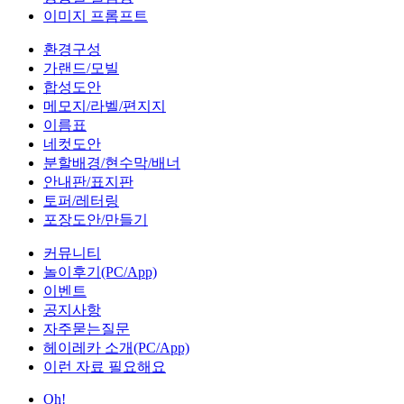
이미지 프롬프트
환경구성
가랜드/모빌
합성도안
메모지/라벨/편지지
이름표
네컷도안
분할배경/현수막/배너
안내판/표지판
토퍼/레터링
포장도안/만들기
커뮤니티
놀이후기(PC/App)
이벤트
공지사항
자주묻는질문
헤이레카 소개(PC/App)
이런 자료 필요해요
Oh!