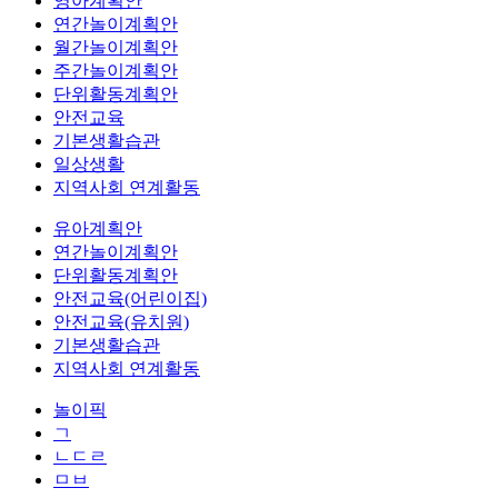
영아계획안
연간놀이계획안
월간놀이계획안
주간놀이계획안
단위활동계획안
안전교육
기본생활습관
일상생활
지역사회 연계활동
유아계획안
연간놀이계획안
단위활동계획안
안전교육(어린이집)
안전교육(유치원)
기본생활습관
지역사회 연계활동
놀이픽
ㄱ
ㄴㄷㄹ
ㅁㅂ