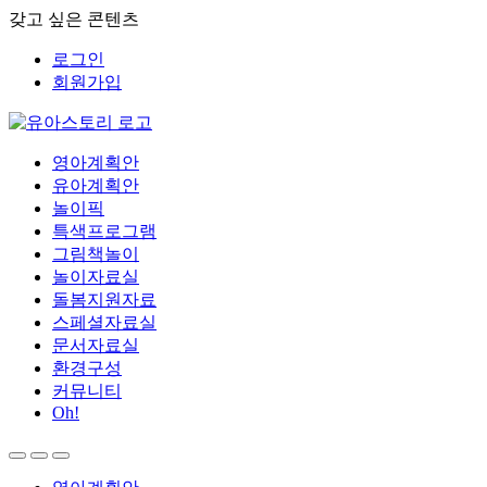
갖고 싶은 콘텐츠
로그인
회원가입
영아계획안
유아계획안
놀이픽
특색프로그램
그림책놀이
놀이자료실
돌봄지원자료
스페셜자료실
문서자료실
환경구성
커뮤니티
Oh!