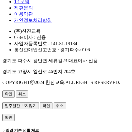
1:1문의
제휴문의
이용약관
개인정보처리방침
(주)찬진교육
대표이사 : 신용
사업자등록번호 : 141-81-19134
통신판매업신고번호 : 경기파주-0106
경기도 파주시 광탄면 세류길23 대표이사 신용
경기도 고양시 일산로 46번지 704호
COPYRIGHTⓒ2024 찬진교육.ALL RIGHTS RESERVED.
확인
취소
일주일간 보지않기
확인
취소
확인
○ 일일 기본 생활 체크