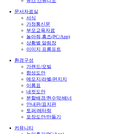
유스 스튜디오
문서자료실
서식
가정통신문
부모교육자료
놀아줘,홈즈(PC/App)
상황별 알림장
이미지 프롬프트
환경구성
가랜드/모빌
합성도안
메모지/라벨/편지지
이름표
네컷도안
분할배경/현수막/배너
안내판/표지판
토퍼/레터링
포장도안/만들기
커뮤니티