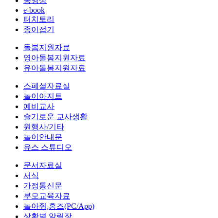
동영상
e-book
터치토리
종이접기
돌봄지원자료
영아돌봄지원자료
유아돌봄지원자료
스페셜자료실
놀이아지트
예비교사
슬기로운 교사생활
원행사/기타
놀이안내문
유스 스튜디오
문서자료실
서식
가정통신문
부모교육자료
놀아줘,홈즈(PC/App)
상황별 알림장