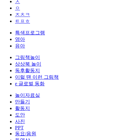
ㅅ
ㅇ
ㅈㅊㅋ
ㅌㅍㅎ
특색프로그램
영아
유아
그림책놀이
상상북 놀이
독후활동지
이럴 땐 이런 그림책
e 글로벌 동화
놀이자료실
만들기
활동지
도안
사진
PPT
동요/음원