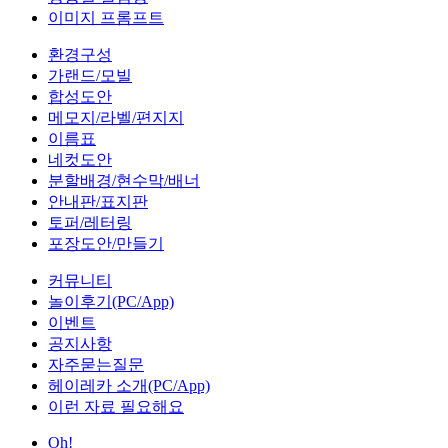
이미지 프롬프트
환경구성
가랜드/모빌
합성도안
메모지/라벨/편지지
이름표
네컷도안
분할배경/현수막/배너
안내판/표지판
토퍼/레터링
포장도안/만들기
커뮤니티
놀이후기(PC/App)
이벤트
공지사항
자주묻는질문
헤이레카 소개(PC/App)
이런 자료 필요해요
Oh!