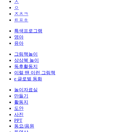
ㅅ
ㅇ
ㅈㅊㅋ
ㅌㅍㅎ
특색프로그램
영아
유아
그림책놀이
상상북 놀이
독후활동지
이럴 땐 이런 그림책
e 글로벌 동화
놀이자료실
만들기
활동지
도안
사진
PPT
동요/음원