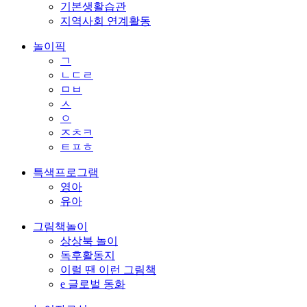
기본생활습관
지역사회 연계활동
놀이픽
ㄱ
ㄴㄷㄹ
ㅁㅂ
ㅅ
ㅇ
ㅈㅊㅋ
ㅌㅍㅎ
특색프로그램
영아
유아
그림책놀이
상상북 놀이
독후활동지
이럴 땐 이런 그림책
e 글로벌 동화