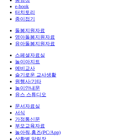
동영상
e-book
터치토리
종이접기
돌봄지원자료
영아돌봄지원자료
유아돌봄지원자료
스페셜자료실
놀이아지트
예비교사
슬기로운 교사생활
원행사/기타
놀이안내문
유스 스튜디오
문서자료실
서식
가정통신문
부모교육자료
놀아줘,홈즈(PC/App)
상황별 알림장