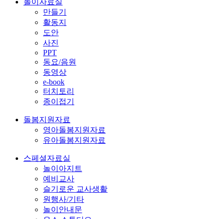
놀이자료실
만들기
활동지
도안
사진
PPT
동요/음원
동영상
e-book
터치토리
종이접기
돌봄지원자료
영아돌봄지원자료
유아돌봄지원자료
스페셜자료실
놀이아지트
예비교사
슬기로운 교사생활
원행사/기타
놀이안내문