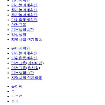
영아계획안
연간놀이계획안
월간놀이계획안
주간놀이계획안
단위활동계획안
안전교육
기본생활습관
일상생활
지역사회 연계활동
유아계획안
연간놀이계획안
단위활동계획안
안전교육(어린이집)
안전교육(유치원)
기본생활습관
지역사회 연계활동
놀이픽
ㄱ
ㄴㄷㄹ
ㅁㅂ