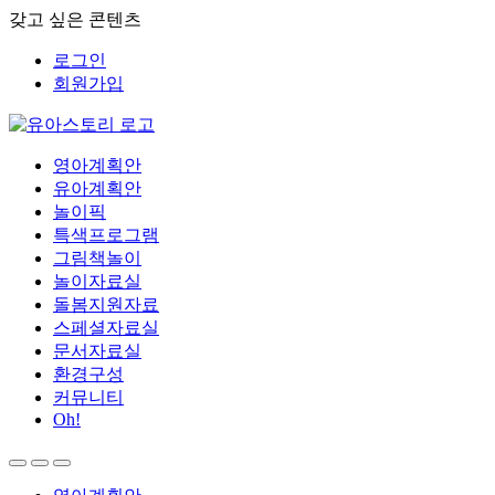
갖고 싶은 콘텐츠
로그인
회원가입
영아계획안
유아계획안
놀이픽
특색프로그램
그림책놀이
놀이자료실
돌봄지원자료
스페셜자료실
문서자료실
환경구성
커뮤니티
Oh!