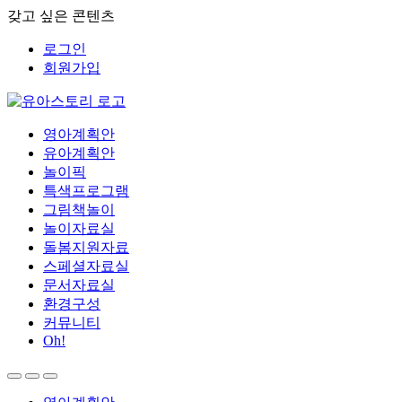
갖고 싶은 콘텐츠
로그인
회원가입
영아계획안
유아계획안
놀이픽
특색프로그램
그림책놀이
놀이자료실
돌봄지원자료
스페셜자료실
문서자료실
환경구성
커뮤니티
Oh!