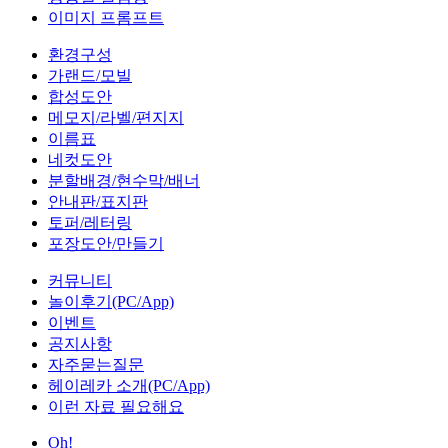
이미지 프롬프트
환경구성
가랜드/모빌
합성도안
메모지/라벨/편지지
이름표
네컷도안
분할배경/현수막/배너
안내판/표지판
토퍼/레터링
포장도안/만들기
커뮤니티
놀이후기(PC/App)
이벤트
공지사항
자주묻는질문
헤이레카 소개(PC/App)
이런 자료 필요해요
Oh!