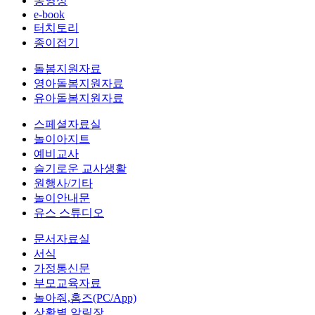
동영상
e-book
터치토리
종이접기
돌봄지원자료
영아돌봄지원자료
유아돌봄지원자료
스페셜자료실
놀이아지트
예비교사
슬기로운 교사생활
원행사/기타
놀이안내문
유스 스튜디오
문서자료실
서식
가정통신문
부모교육자료
놀아줘,홈즈(PC/App)
상황별 알림장