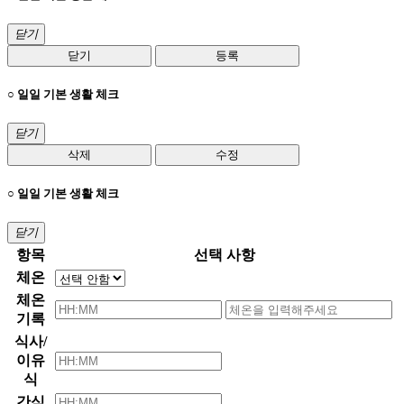
닫기
닫기
등록
○ 일일 기본 생활 체크
닫기
삭제
수정
○ 일일 기본 생활 체크
닫기
항목
선택 사항
체온
체온
기록
식사/
이유
식
간식