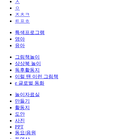
ㅅ
ㅇ
ㅈㅊㅋ
ㅌㅍㅎ
특색프로그램
영아
유아
그림책놀이
상상북 놀이
독후활동지
이럴 땐 이런 그림책
e 글로벌 동화
놀이자료실
만들기
활동지
도안
사진
PPT
동요/음원