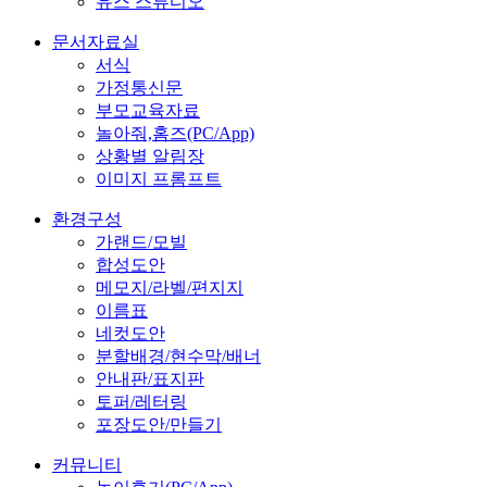
유스 스튜디오
문서자료실
서식
가정통신문
부모교육자료
놀아줘,홈즈(PC/App)
상황별 알림장
이미지 프롬프트
환경구성
가랜드/모빌
합성도안
메모지/라벨/편지지
이름표
네컷도안
분할배경/현수막/배너
안내판/표지판
토퍼/레터링
포장도안/만들기
커뮤니티