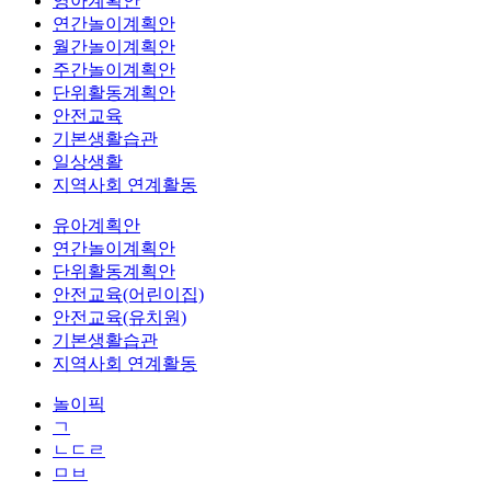
영아계획안
연간놀이계획안
월간놀이계획안
주간놀이계획안
단위활동계획안
안전교육
기본생활습관
일상생활
지역사회 연계활동
유아계획안
연간놀이계획안
단위활동계획안
안전교육(어린이집)
안전교육(유치원)
기본생활습관
지역사회 연계활동
놀이픽
ㄱ
ㄴㄷㄹ
ㅁㅂ