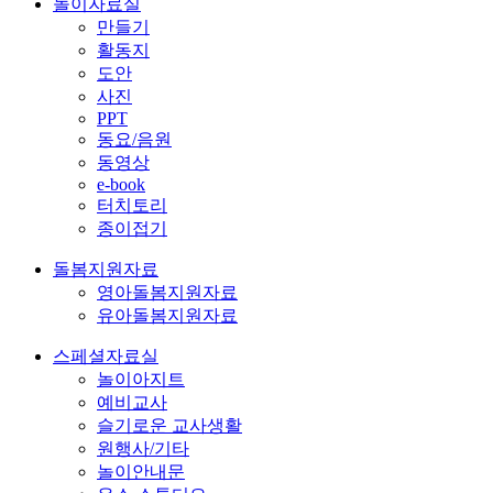
놀이자료실
만들기
활동지
도안
사진
PPT
동요/음원
동영상
e-book
터치토리
종이접기
돌봄지원자료
영아돌봄지원자료
유아돌봄지원자료
스페셜자료실
놀이아지트
예비교사
슬기로운 교사생활
원행사/기타
놀이안내문