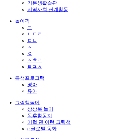
기본생활습관
지역사회 연계활동
놀이픽
ㄱ
ㄴㄷㄹ
ㅁㅂ
ㅅ
ㅇ
ㅈㅊㅋ
ㅌㅍㅎ
특색프로그램
영아
유아
그림책놀이
상상북 놀이
독후활동지
이럴 땐 이런 그림책
e 글로벌 동화