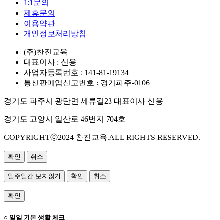
1:1문의
제휴문의
이용약관
개인정보처리방침
(주)찬진교육
대표이사 : 신용
사업자등록번호 : 141-81-19134
통신판매업신고번호 : 경기파주-0106
경기도 파주시 광탄면 세류길23 대표이사 신용
경기도 고양시 일산로 46번지 704호
COPYRIGHTⓒ2024 찬진교육.ALL RIGHTS RESERVED.
확인
취소
일주일간 보지않기
확인
취소
확인
○ 일일 기본 생활 체크