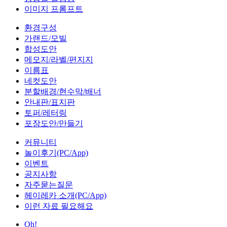
이미지 프롬프트
환경구성
가랜드/모빌
합성도안
메모지/라벨/편지지
이름표
네컷도안
분할배경/현수막/배너
안내판/표지판
토퍼/레터링
포장도안/만들기
커뮤니티
놀이후기(PC/App)
이벤트
공지사항
자주묻는질문
헤이레카 소개(PC/App)
이런 자료 필요해요
Oh!