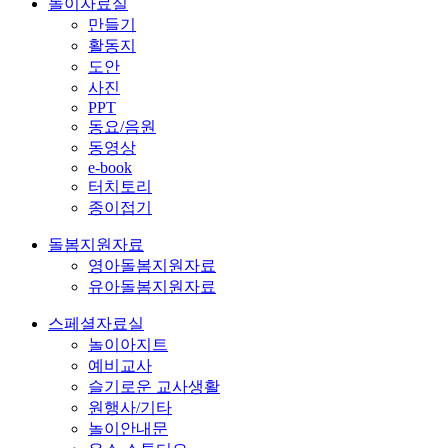
놀이자료실
만들기
활동지
도안
사진
PPT
동요/음원
동영상
e-book
터치토리
종이접기
돌봄지원자료
영아돌봄지원자료
유아돌봄지원자료
스페셜자료실
놀이아지트
예비교사
슬기로운 교사생활
원행사/기타
놀이안내문