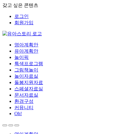
갖고 싶은 콘텐츠
로그인
회원가입
영아계획안
유아계획안
놀이픽
특색프로그램
그림책놀이
놀이자료실
돌봄지원자료
스페셜자료실
문서자료실
환경구성
커뮤니티
Oh!