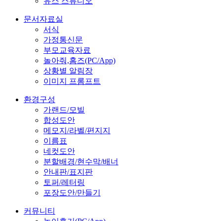
유스 스튜디오
문서자료실
서식
가정통신문
부모교육자료
놀아줘,홈즈(PC/App)
상황별 알림장
이미지 프롬프트
환경구성
가랜드/모빌
합성도안
메모지/라벨/편지지
이름표
네컷도안
분할배경/현수막/배너
안내판/표지판
토퍼/레터링
포장도안/만들기
커뮤니티