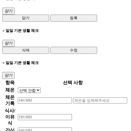
닫기
닫기
등록
○ 일일 기본 생활 체크
닫기
삭제
수정
○ 일일 기본 생활 체크
닫기
항목
선택 사항
체온
체온
기록
식사/
이유
식
간식