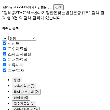
검색
"텔레@STA79M☜㉷사기당한돈찾는법신분증위조"
검색 결
과 총
0건
의 검색 결과가 있습니다.
계획안 검색
상상북
교수자료실
스페셜자료실
문서자료실
커뮤니티
교구/교재
통합
교육계획안 (0)
특색 프로그램 (0)
상상북 (0)
교수자료실 (0)
스페셜자료실 (0)