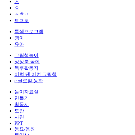
ㅅ
ㅇ
ㅈㅊㅋ
ㅌㅍㅎ
특색프로그램
영아
유아
그림책놀이
상상북 놀이
독후활동지
이럴 땐 이런 그림책
e 글로벌 동화
놀이자료실
만들기
활동지
도안
사진
PPT
동요/음원