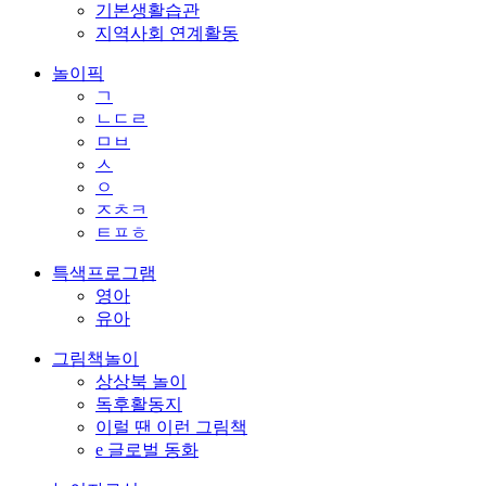
기본생활습관
지역사회 연계활동
놀이픽
ㄱ
ㄴㄷㄹ
ㅁㅂ
ㅅ
ㅇ
ㅈㅊㅋ
ㅌㅍㅎ
특색프로그램
영아
유아
그림책놀이
상상북 놀이
독후활동지
이럴 땐 이런 그림책
e 글로벌 동화