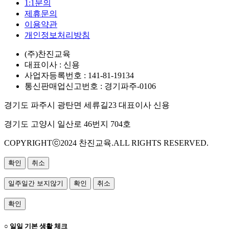
1:1문의
제휴문의
이용약관
개인정보처리방침
(주)찬진교육
대표이사 : 신용
사업자등록번호 : 141-81-19134
통신판매업신고번호 : 경기파주-0106
경기도 파주시 광탄면 세류길23 대표이사 신용
경기도 고양시 일산로 46번지 704호
COPYRIGHTⓒ2024 찬진교육.ALL RIGHTS RESERVED.
확인
취소
일주일간 보지않기
확인
취소
확인
○ 일일 기본 생활 체크