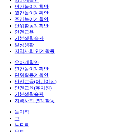
영아계획안
연간놀이계획안
월간놀이계획안
주간놀이계획안
단위활동계획안
안전교육
기본생활습관
일상생활
지역사회 연계활동
유아계획안
연간놀이계획안
단위활동계획안
안전교육(어린이집)
안전교육(유치원)
기본생활습관
지역사회 연계활동
놀이픽
ㄱ
ㄴㄷㄹ
ㅁㅂ