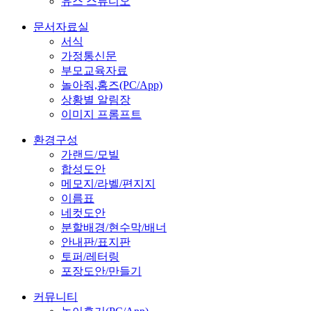
유스 스튜디오
문서자료실
서식
가정통신문
부모교육자료
놀아줘,홈즈(PC/App)
상황별 알림장
이미지 프롬프트
환경구성
가랜드/모빌
합성도안
메모지/라벨/편지지
이름표
네컷도안
분할배경/현수막/배너
안내판/표지판
토퍼/레터링
포장도안/만들기
커뮤니티