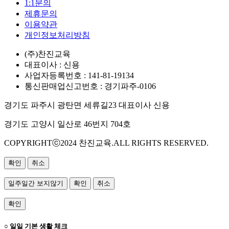
1:1문의
제휴문의
이용약관
개인정보처리방침
(주)찬진교육
대표이사 : 신용
사업자등록번호 : 141-81-19134
통신판매업신고번호 : 경기파주-0106
경기도 파주시 광탄면 세류길23 대표이사 신용
경기도 고양시 일산로 46번지 704호
COPYRIGHTⓒ2024 찬진교육.ALL RIGHTS RESERVED.
확인
취소
일주일간 보지않기
확인
취소
확인
○ 일일 기본 생활 체크