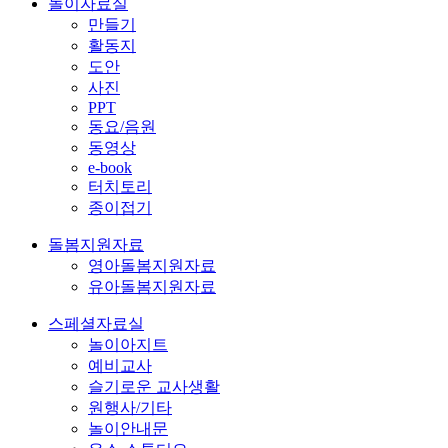
놀이자료실
만들기
활동지
도안
사진
PPT
동요/음원
동영상
e-book
터치토리
종이접기
돌봄지원자료
영아돌봄지원자료
유아돌봄지원자료
스페셜자료실
놀이아지트
예비교사
슬기로운 교사생활
원행사/기타
놀이안내문