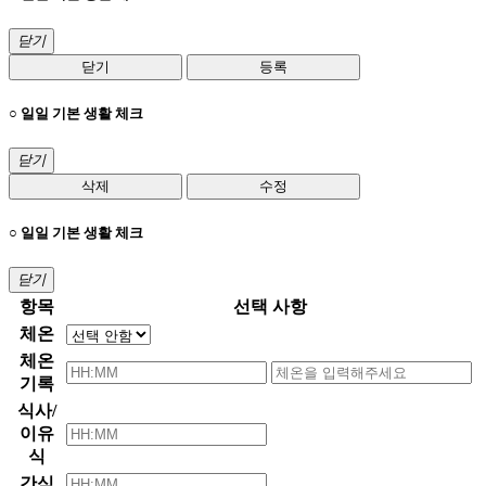
닫기
닫기
등록
○ 일일 기본 생활 체크
닫기
삭제
수정
○ 일일 기본 생활 체크
닫기
항목
선택 사항
체온
체온
기록
식사/
이유
식
간식