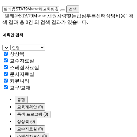
검색
"텔레@STA79M☞☞채권차량찾는법심부름센터상담비용"
검
색 결과 총
0건
의 검색 결과가 있습니다.
계획안 검색
상상북
교수자료실
스페셜자료실
문서자료실
커뮤니티
교구/교재
통합
교육계획안 (0)
특색 프로그램 (0)
상상북 (0)
교수자료실 (0)
스페셜자료실 (0)