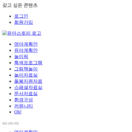
갖고 싶은 콘텐츠
로그인
회원가입
영아계획안
유아계획안
놀이픽
특색프로그램
그림책놀이
놀이자료실
돌봄지원자료
스페셜자료실
문서자료실
환경구성
커뮤니티
Oh!