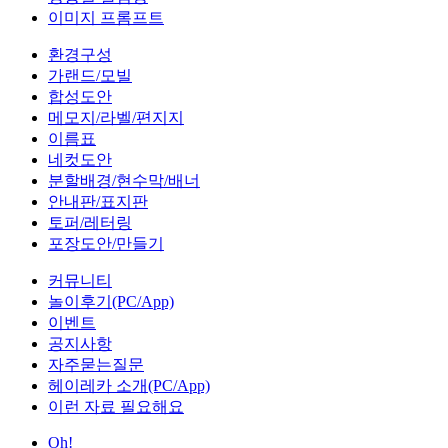
이미지 프롬프트
환경구성
가랜드/모빌
합성도안
메모지/라벨/편지지
이름표
네컷도안
분할배경/현수막/배너
안내판/표지판
토퍼/레터링
포장도안/만들기
커뮤니티
놀이후기(PC/App)
이벤트
공지사항
자주묻는질문
헤이레카 소개(PC/App)
이런 자료 필요해요
Oh!