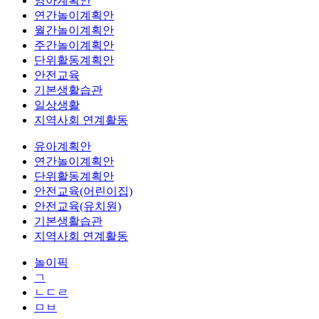
영아계획안
연간놀이계획안
월간놀이계획안
주간놀이계획안
단위활동계획안
안전교육
기본생활습관
일상생활
지역사회 연계활동
유아계획안
연간놀이계획안
단위활동계획안
안전교육(어린이집)
안전교육(유치원)
기본생활습관
지역사회 연계활동
놀이픽
ㄱ
ㄴㄷㄹ
ㅁㅂ