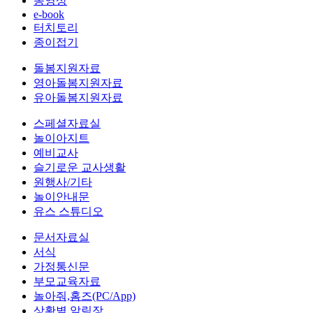
동영상
e-book
터치토리
종이접기
돌봄지원자료
영아돌봄지원자료
유아돌봄지원자료
스페셜자료실
놀이아지트
예비교사
슬기로운 교사생활
원행사/기타
놀이안내문
유스 스튜디오
문서자료실
서식
가정통신문
부모교육자료
놀아줘,홈즈(PC/App)
상황별 알림장