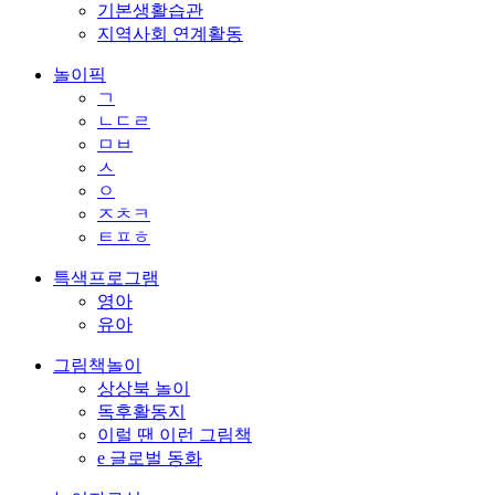
기본생활습관
지역사회 연계활동
놀이픽
ㄱ
ㄴㄷㄹ
ㅁㅂ
ㅅ
ㅇ
ㅈㅊㅋ
ㅌㅍㅎ
특색프로그램
영아
유아
그림책놀이
상상북 놀이
독후활동지
이럴 땐 이런 그림책
e 글로벌 동화