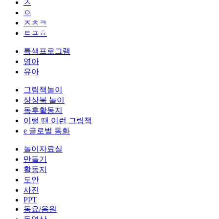
ㅅ
ㅇ
ㅈㅊㅋ
ㅌㅍㅎ
특색프로그램
영아
유아
그림책놀이
상상북 놀이
독후활동지
이럴 땐 이런 그림책
e 글로벌 동화
놀이자료실
만들기
활동지
도안
사진
PPT
동요/음원