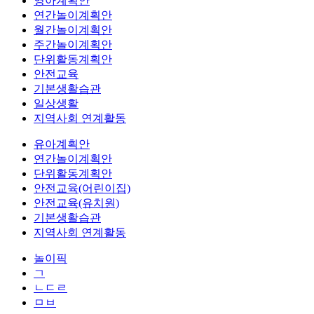
영아계획안
연간놀이계획안
월간놀이계획안
주간놀이계획안
단위활동계획안
안전교육
기본생활습관
일상생활
지역사회 연계활동
유아계획안
연간놀이계획안
단위활동계획안
안전교육(어린이집)
안전교육(유치원)
기본생활습관
지역사회 연계활동
놀이픽
ㄱ
ㄴㄷㄹ
ㅁㅂ