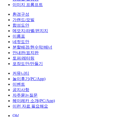
이미지 프롬프트
환경구성
가랜드/모빌
합성도안
메모지/라벨/편지지
이름표
네컷도안
분할배경/현수막/배너
안내판/표지판
토퍼/레터링
포장도안/만들기
커뮤니티
놀이후기(PC/App)
이벤트
공지사항
자주묻는질문
헤이레카 소개(PC/App)
이런 자료 필요해요
Oh!