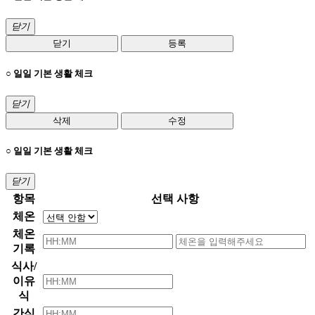
닫기
닫기
등록
○ 일일 기본 생활 체크
닫기
삭제
수정
○ 일일 기본 생활 체크
닫기
항목
선택 사항
체온
체온
기록
식사/
이유
식
간식