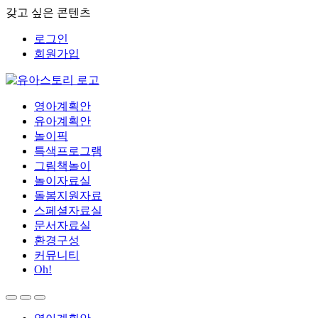
갖고 싶은 콘텐츠
로그인
회원가입
영아계획안
유아계획안
놀이픽
특색프로그램
그림책놀이
놀이자료실
돌봄지원자료
스페셜자료실
문서자료실
환경구성
커뮤니티
Oh!