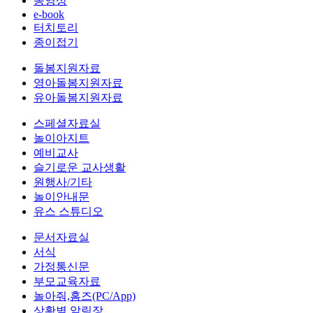
동영상
e-book
터치토리
종이접기
돌봄지원자료
영아돌봄지원자료
유아돌봄지원자료
스페셜자료실
놀이아지트
예비교사
슬기로운 교사생활
원행사/기타
놀이안내문
유스 스튜디오
문서자료실
서식
가정통신문
부모교육자료
놀아줘,홈즈(PC/App)
상황별 알림장