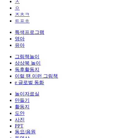
ㅅ
ㅇ
ㅈㅊㅋ
ㅌㅍㅎ
특색프로그램
영아
유아
그림책놀이
상상북 놀이
독후활동지
이럴 땐 이런 그림책
e 글로벌 동화
놀이자료실
만들기
활동지
도안
사진
PPT
동요/음원