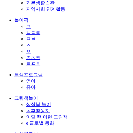
기본생활습관
지역사회 연계활동
놀이픽
ㄱ
ㄴㄷㄹ
ㅁㅂ
ㅅ
ㅇ
ㅈㅊㅋ
ㅌㅍㅎ
특색프로그램
영아
유아
그림책놀이
상상북 놀이
독후활동지
이럴 땐 이런 그림책
e 글로벌 동화