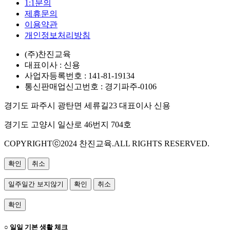
1:1문의
제휴문의
이용약관
개인정보처리방침
(주)찬진교육
대표이사 : 신용
사업자등록번호 : 141-81-19134
통신판매업신고번호 : 경기파주-0106
경기도 파주시 광탄면 세류길23 대표이사 신용
경기도 고양시 일산로 46번지 704호
COPYRIGHTⓒ2024 찬진교육.ALL RIGHTS RESERVED.
확인
취소
일주일간 보지않기
확인
취소
확인
○ 일일 기본 생활 체크