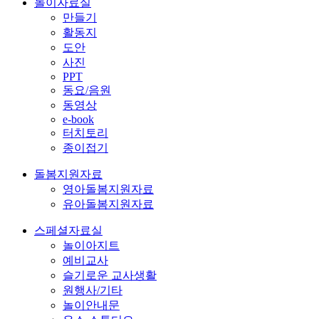
놀이자료실
만들기
활동지
도안
사진
PPT
동요/음원
동영상
e-book
터치토리
종이접기
돌봄지원자료
영아돌봄지원자료
유아돌봄지원자료
스페셜자료실
놀이아지트
예비교사
슬기로운 교사생활
원행사/기타
놀이안내문