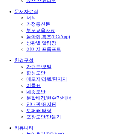
유스 스튜디오
문서자료실
서식
가정통신문
부모교육자료
놀아줘,홈즈(PC/App)
상황별 알림장
이미지 프롬프트
환경구성
가랜드/모빌
합성도안
메모지/라벨/편지지
이름표
네컷도안
분할배경/현수막/배너
안내판/표지판
토퍼/레터링
포장도안/만들기
커뮤니티