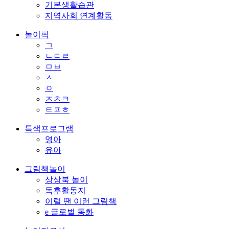
기본생활습관
지역사회 연계활동
놀이픽
ㄱ
ㄴㄷㄹ
ㅁㅂ
ㅅ
ㅇ
ㅈㅊㅋ
ㅌㅍㅎ
특색프로그램
영아
유아
그림책놀이
상상북 놀이
독후활동지
이럴 땐 이런 그림책
e 글로벌 동화