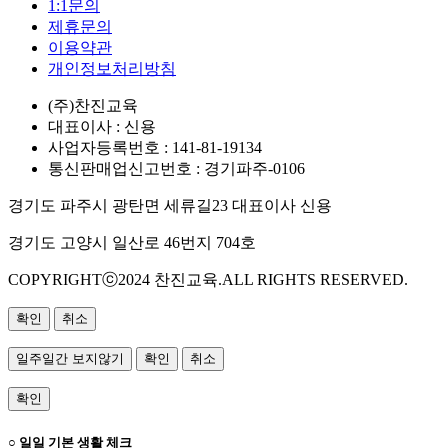
1:1문의
제휴문의
이용약관
개인정보처리방침
(주)찬진교육
대표이사 : 신용
사업자등록번호 : 141-81-19134
통신판매업신고번호 : 경기파주-0106
경기도 파주시 광탄면 세류길23 대표이사 신용
경기도 고양시 일산로 46번지 704호
COPYRIGHTⓒ2024 찬진교육.ALL RIGHTS RESERVED.
확인
취소
일주일간 보지않기
확인
취소
확인
○ 일일 기본 생활 체크