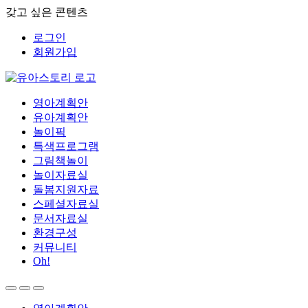
갖고 싶은 콘텐츠
로그인
회원가입
영아계획안
유아계획안
놀이픽
특색프로그램
그림책놀이
놀이자료실
돌봄지원자료
스페셜자료실
문서자료실
환경구성
커뮤니티
Oh!