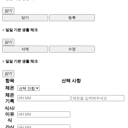
닫기
닫기
등록
○ 일일 기본 생활 체크
닫기
삭제
수정
○ 일일 기본 생활 체크
닫기
항목
선택 사항
체온
체온
기록
식사/
이유
식
간식