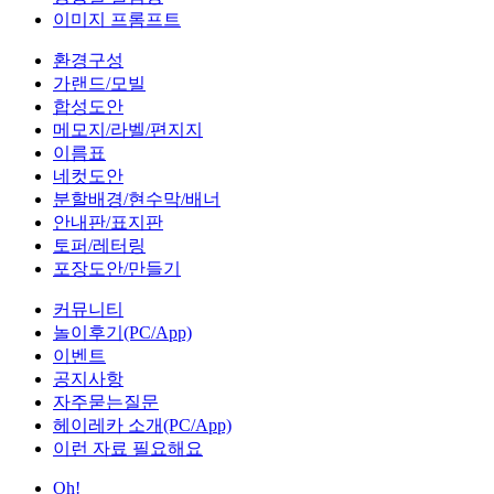
이미지 프롬프트
환경구성
가랜드/모빌
합성도안
메모지/라벨/편지지
이름표
네컷도안
분할배경/현수막/배너
안내판/표지판
토퍼/레터링
포장도안/만들기
커뮤니티
놀이후기(PC/App)
이벤트
공지사항
자주묻는질문
헤이레카 소개(PC/App)
이런 자료 필요해요
Oh!