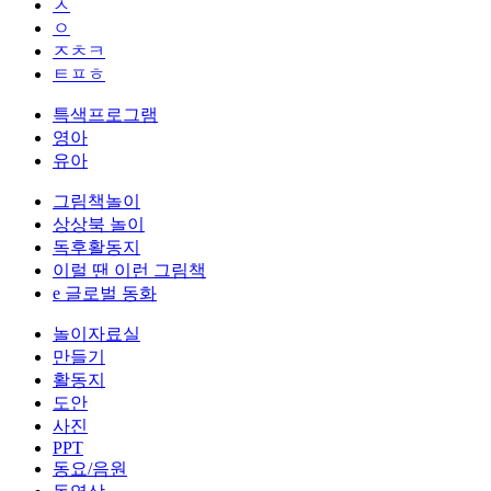
ㅅ
ㅇ
ㅈㅊㅋ
ㅌㅍㅎ
특색프로그램
영아
유아
그림책놀이
상상북 놀이
독후활동지
이럴 땐 이런 그림책
e 글로벌 동화
놀이자료실
만들기
활동지
도안
사진
PPT
동요/음원