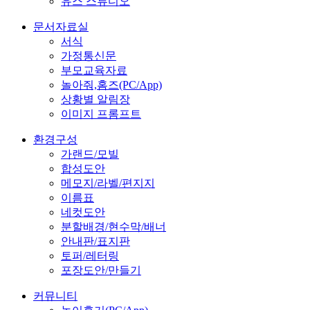
유스 스튜디오
문서자료실
서식
가정통신문
부모교육자료
놀아줘,홈즈(PC/App)
상황별 알림장
이미지 프롬프트
환경구성
가랜드/모빌
합성도안
메모지/라벨/편지지
이름표
네컷도안
분할배경/현수막/배너
안내판/표지판
토퍼/레터링
포장도안/만들기
커뮤니티