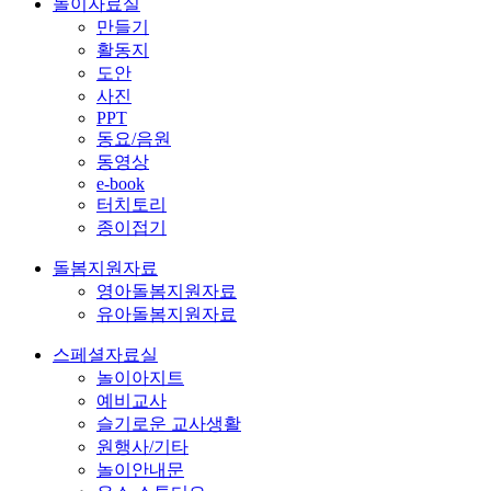
놀이자료실
만들기
활동지
도안
사진
PPT
동요/음원
동영상
e-book
터치토리
종이접기
돌봄지원자료
영아돌봄지원자료
유아돌봄지원자료
스페셜자료실
놀이아지트
예비교사
슬기로운 교사생활
원행사/기타
놀이안내문