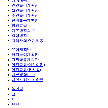
영아계획안
연간놀이계획안
월간놀이계획안
주간놀이계획안
단위활동계획안
안전교육
기본생활습관
일상생활
지역사회 연계활동
유아계획안
연간놀이계획안
단위활동계획안
안전교육(어린이집)
안전교육(유치원)
기본생활습관
지역사회 연계활동
놀이픽
ㄱ
ㄴㄷㄹ
ㅁㅂ