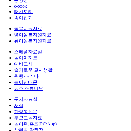
동영상
e-book
터치토리
종이접기
돌봄지원자료
영아돌봄지원자료
유아돌봄지원자료
스페셜자료실
놀이아지트
예비교사
슬기로운 교사생활
원행사/기타
놀이안내문
유스 스튜디오
문서자료실
서식
가정통신문
부모교육자료
놀아줘,홈즈(PC/App)
상황별 알림장