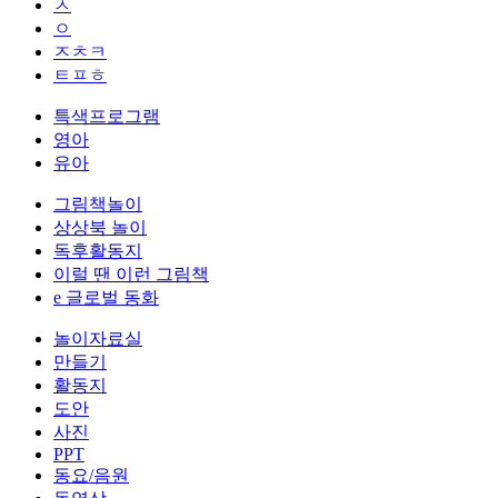
ㅅ
ㅇ
ㅈㅊㅋ
ㅌㅍㅎ
특색프로그램
영아
유아
그림책놀이
상상북 놀이
독후활동지
이럴 땐 이런 그림책
e 글로벌 동화
놀이자료실
만들기
활동지
도안
사진
PPT
동요/음원