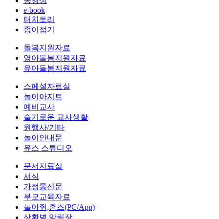
동영상
e-book
터치토리
종이접기
돌봄지원자료
영아돌봄지원자료
유아돌봄지원자료
스페셜자료실
놀이아지트
예비교사
슬기로운 교사생활
원행사/기타
놀이안내문
유스 스튜디오
문서자료실
서식
가정통신문
부모교육자료
놀아줘,홈즈(PC/App)
상황별 알림장