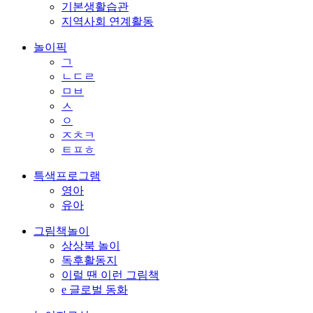
기본생활습관
지역사회 연계활동
놀이픽
ㄱ
ㄴㄷㄹ
ㅁㅂ
ㅅ
ㅇ
ㅈㅊㅋ
ㅌㅍㅎ
특색프로그램
영아
유아
그림책놀이
상상북 놀이
독후활동지
이럴 땐 이런 그림책
e 글로벌 동화