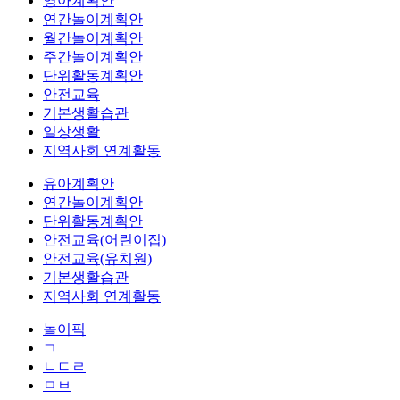
영아계획안
연간놀이계획안
월간놀이계획안
주간놀이계획안
단위활동계획안
안전교육
기본생활습관
일상생활
지역사회 연계활동
유아계획안
연간놀이계획안
단위활동계획안
안전교육(어린이집)
안전교육(유치원)
기본생활습관
지역사회 연계활동
놀이픽
ㄱ
ㄴㄷㄹ
ㅁㅂ