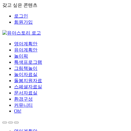
갖고 싶은 콘텐츠
로그인
회원가입
영아계획안
유아계획안
놀이픽
특색프로그램
그림책놀이
놀이자료실
돌봄지원자료
스페셜자료실
문서자료실
환경구성
커뮤니티
Oh!