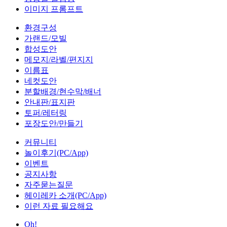
이미지 프롬프트
환경구성
가랜드/모빌
합성도안
메모지/라벨/편지지
이름표
네컷도안
분할배경/현수막/배너
안내판/표지판
토퍼/레터링
포장도안/만들기
커뮤니티
놀이후기(PC/App)
이벤트
공지사항
자주묻는질문
헤이레카 소개(PC/App)
이런 자료 필요해요
Oh!