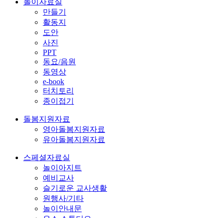
놀이자료실
만들기
활동지
도안
사진
PPT
동요/음원
동영상
e-book
터치토리
종이접기
돌봄지원자료
영아돌봄지원자료
유아돌봄지원자료
스페셜자료실
놀이아지트
예비교사
슬기로운 교사생활
원행사/기타
놀이안내문