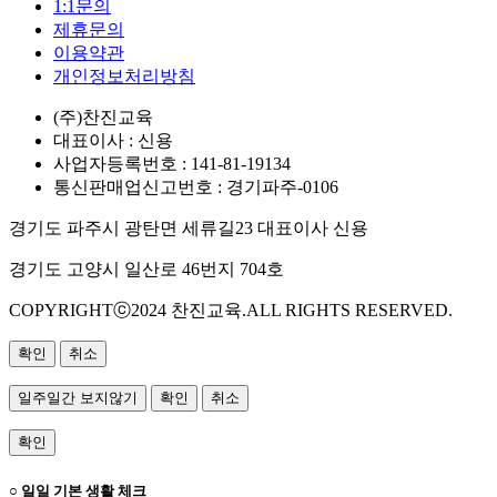
1:1문의
제휴문의
이용약관
개인정보처리방침
(주)찬진교육
대표이사 : 신용
사업자등록번호 : 141-81-19134
통신판매업신고번호 : 경기파주-0106
경기도 파주시 광탄면 세류길23 대표이사 신용
경기도 고양시 일산로 46번지 704호
COPYRIGHTⓒ2024 찬진교육.ALL RIGHTS RESERVED.
확인
취소
일주일간 보지않기
확인
취소
확인
○ 일일 기본 생활 체크