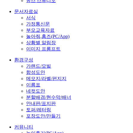
유스 스튜디오
문서자료실
서식
가정통신문
부모교육자료
놀아줘,홈즈(PC/App)
상황별 알림장
이미지 프롬프트
환경구성
가랜드/모빌
합성도안
메모지/라벨/편지지
이름표
네컷도안
분할배경/현수막/배너
안내판/표지판
토퍼/레터링
포장도안/만들기
커뮤니티