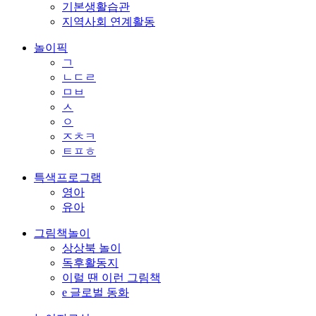
기본생활습관
지역사회 연계활동
놀이픽
ㄱ
ㄴㄷㄹ
ㅁㅂ
ㅅ
ㅇ
ㅈㅊㅋ
ㅌㅍㅎ
특색프로그램
영아
유아
그림책놀이
상상북 놀이
독후활동지
이럴 땐 이런 그림책
e 글로벌 동화