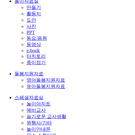
놀이자료실
만들기
활동지
도안
사진
PPT
동요/음원
동영상
e-book
터치토리
종이접기
돌봄지원자료
영아돌봄지원자료
유아돌봄지원자료
스페셜자료실
놀이아지트
예비교사
슬기로운 교사생활
원행사/기타
놀이안내문