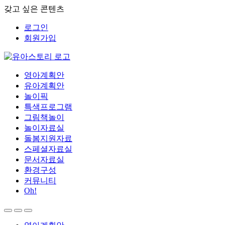
갖고 싶은 콘텐츠
로그인
회원가입
영아계획안
유아계획안
놀이픽
특색프로그램
그림책놀이
놀이자료실
돌봄지원자료
스페셜자료실
문서자료실
환경구성
커뮤니티
Oh!