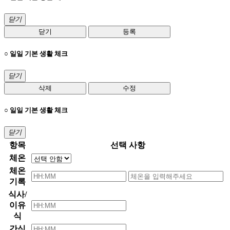
닫기
닫기
등록
○ 일일 기본 생활 체크
닫기
삭제
수정
○ 일일 기본 생활 체크
닫기
항목
선택 사항
체온
체온
기록
식사/
이유
식
간식