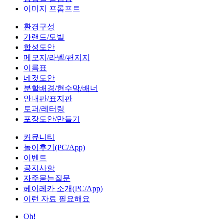
이미지 프롬프트
환경구성
가랜드/모빌
합성도안
메모지/라벨/편지지
이름표
네컷도안
분할배경/현수막/배너
안내판/표지판
토퍼/레터링
포장도안/만들기
커뮤니티
놀이후기(PC/App)
이벤트
공지사항
자주묻는질문
헤이레카 소개(PC/App)
이런 자료 필요해요
Oh!