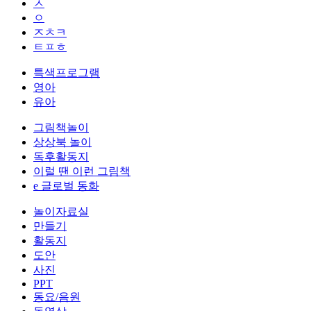
ㅅ
ㅇ
ㅈㅊㅋ
ㅌㅍㅎ
특색프로그램
영아
유아
그림책놀이
상상북 놀이
독후활동지
이럴 땐 이런 그림책
e 글로벌 동화
놀이자료실
만들기
활동지
도안
사진
PPT
동요/음원