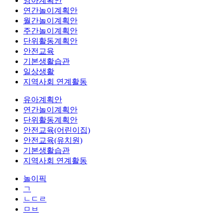
영아계획안
연간놀이계획안
월간놀이계획안
주간놀이계획안
단위활동계획안
안전교육
기본생활습관
일상생활
지역사회 연계활동
유아계획안
연간놀이계획안
단위활동계획안
안전교육(어린이집)
안전교육(유치원)
기본생활습관
지역사회 연계활동
놀이픽
ㄱ
ㄴㄷㄹ
ㅁㅂ