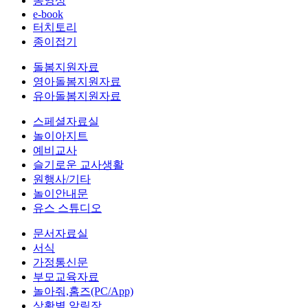
동영상
e-book
터치토리
종이접기
돌봄지원자료
영아돌봄지원자료
유아돌봄지원자료
스페셜자료실
놀이아지트
예비교사
슬기로운 교사생활
원행사/기타
놀이안내문
유스 스튜디오
문서자료실
서식
가정통신문
부모교육자료
놀아줘,홈즈(PC/App)
상황별 알림장