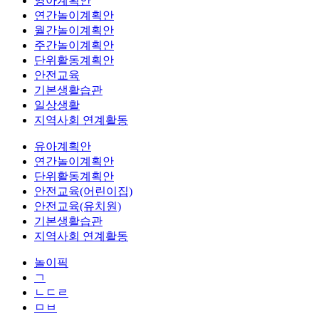
영아계획안
연간놀이계획안
월간놀이계획안
주간놀이계획안
단위활동계획안
안전교육
기본생활습관
일상생활
지역사회 연계활동
유아계획안
연간놀이계획안
단위활동계획안
안전교육(어린이집)
안전교육(유치원)
기본생활습관
지역사회 연계활동
놀이픽
ㄱ
ㄴㄷㄹ
ㅁㅂ