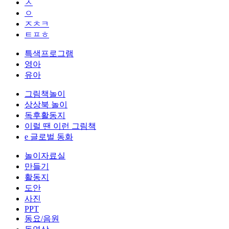
ㅅ
ㅇ
ㅈㅊㅋ
ㅌㅍㅎ
특색프로그램
영아
유아
그림책놀이
상상북 놀이
독후활동지
이럴 땐 이런 그림책
e 글로벌 동화
놀이자료실
만들기
활동지
도안
사진
PPT
동요/음원