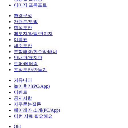
이미지 프롬프트
환경구성
가랜드/모빌
합성도안
메모지/라벨/편지지
이름표
네컷도안
분할배경/현수막/배너
안내판/표지판
토퍼/레터링
포장도안/만들기
커뮤니티
놀이후기(PC/App)
이벤트
공지사항
자주묻는질문
헤이레카 소개(PC/App)
이런 자료 필요해요
Oh!