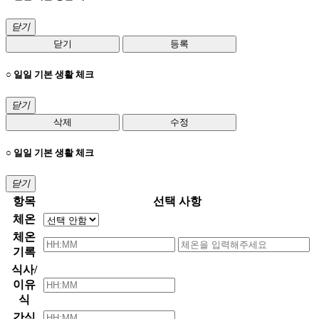
닫기
닫기
등록
○ 일일 기본 생활 체크
닫기
삭제
수정
○ 일일 기본 생활 체크
닫기
항목
선택 사항
체온
체온
기록
식사/
이유
식
간식