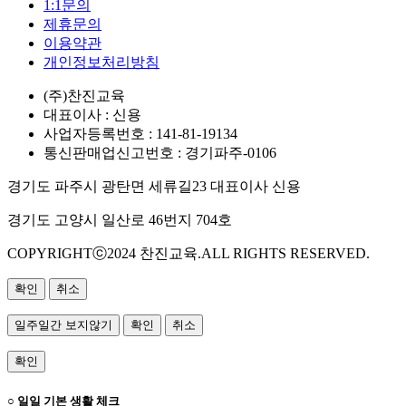
1:1문의
제휴문의
이용약관
개인정보처리방침
(주)찬진교육
대표이사 : 신용
사업자등록번호 : 141-81-19134
통신판매업신고번호 : 경기파주-0106
경기도 파주시 광탄면 세류길23 대표이사 신용
경기도 고양시 일산로 46번지 704호
COPYRIGHTⓒ2024 찬진교육.ALL RIGHTS RESERVED.
확인
취소
일주일간 보지않기
확인
취소
확인
○ 일일 기본 생활 체크