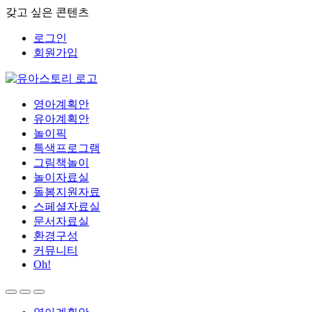
갖고 싶은 콘텐츠
로그인
회원가입
영아계획안
유아계획안
놀이픽
특색프로그램
그림책놀이
놀이자료실
돌봄지원자료
스페셜자료실
문서자료실
환경구성
커뮤니티
Oh!