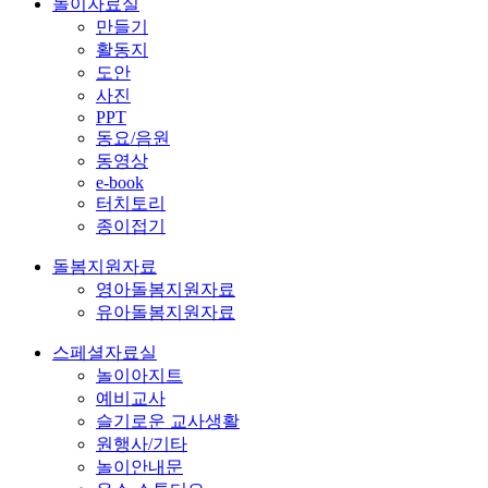
놀이자료실
만들기
활동지
도안
사진
PPT
동요/음원
동영상
e-book
터치토리
종이접기
돌봄지원자료
영아돌봄지원자료
유아돌봄지원자료
스페셜자료실
놀이아지트
예비교사
슬기로운 교사생활
원행사/기타
놀이안내문