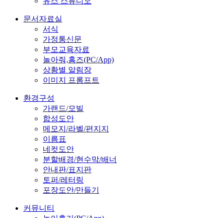
유스 스튜디오
문서자료실
서식
가정통신문
부모교육자료
놀아줘,홈즈(PC/App)
상황별 알림장
이미지 프롬프트
환경구성
가랜드/모빌
합성도안
메모지/라벨/편지지
이름표
네컷도안
분할배경/현수막/배너
안내판/표지판
토퍼/레터링
포장도안/만들기
커뮤니티