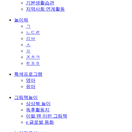
기본생활습관
지역사회 연계활동
놀이픽
ㄱ
ㄴㄷㄹ
ㅁㅂ
ㅅ
ㅇ
ㅈㅊㅋ
ㅌㅍㅎ
특색프로그램
영아
유아
그림책놀이
상상북 놀이
독후활동지
이럴 땐 이런 그림책
e 글로벌 동화