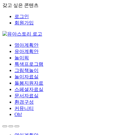
갖고 싶은 콘텐츠
로그인
회원가입
영아계획안
유아계획안
놀이픽
특색프로그램
그림책놀이
놀이자료실
돌봄지원자료
스페셜자료실
문서자료실
환경구성
커뮤니티
Oh!