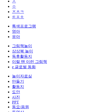
ㅅ
ㅇ
ㅈㅊㅋ
ㅌㅍㅎ
특색프로그램
영아
유아
그림책놀이
상상북 놀이
독후활동지
이럴 땐 이런 그림책
e 글로벌 동화
놀이자료실
만들기
활동지
도안
사진
PPT
동요/음원