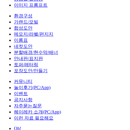
이미지 프롬프트
환경구성
가랜드/모빌
합성도안
메모지/라벨/편지지
이름표
네컷도안
분할배경/현수막/배너
안내판/표지판
토퍼/레터링
포장도안/만들기
커뮤니티
놀이후기(PC/App)
이벤트
공지사항
자주묻는질문
헤이레카 소개(PC/App)
이런 자료 필요해요
Oh!