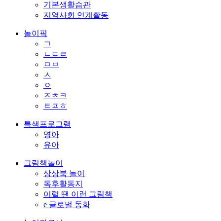
기본생활습관
지역사회 연계활동
놀이픽
ㄱ
ㄴㄷㄹ
ㅁㅂ
ㅅ
ㅇ
ㅈㅊㅋ
ㅌㅍㅎ
특색프로그램
영아
유아
그림책놀이
상상북 놀이
독후활동지
이럴 땐 이런 그림책
e 글로벌 동화