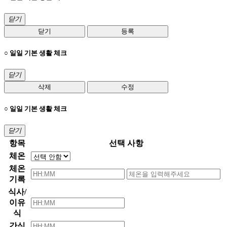
닫기
닫기
등록
○ 일일 기본 생활 체크
닫기
삭제
수정
○ 일일 기본 생활 체크
닫기
항목
선택 사항
체온
체온
기록
식사/
이유
식
간식