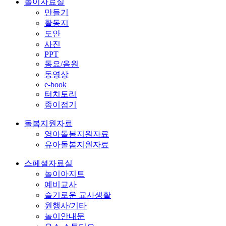
놀이자료실
만들기
활동지
도안
사진
PPT
동요/음원
동영상
e-book
터치토리
종이접기
돌봄지원자료
영아돌봄지원자료
유아돌봄지원자료
스페셜자료실
놀이아지트
예비교사
슬기로운 교사생활
원행사/기타
놀이안내문