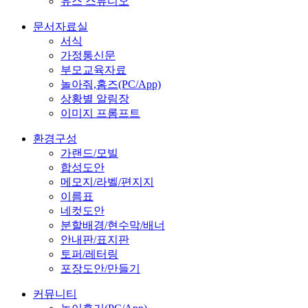
유스 스튜디오
문서자료실
서식
가정통신문
부모교육자료
놀아줘,홈즈(PC/App)
상황별 알림장
이미지 프롬프트
환경구성
가랜드/모빌
합성도안
메모지/라벨/편지지
이름표
네컷도안
분할배경/현수막/배너
안내판/표지판
토퍼/레터링
포장도안/만들기
커뮤니티