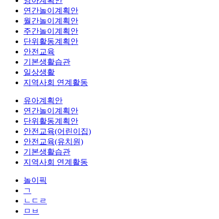
영아계획안
연간놀이계획안
월간놀이계획안
주간놀이계획안
단위활동계획안
안전교육
기본생활습관
일상생활
지역사회 연계활동
유아계획안
연간놀이계획안
단위활동계획안
안전교육(어린이집)
안전교육(유치원)
기본생활습관
지역사회 연계활동
놀이픽
ㄱ
ㄴㄷㄹ
ㅁㅂ