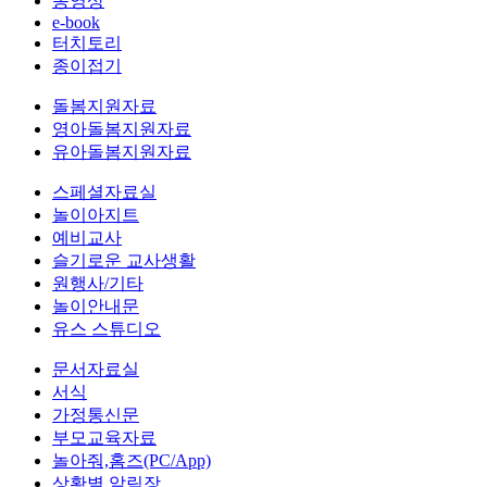
동영상
e-book
터치토리
종이접기
돌봄지원자료
영아돌봄지원자료
유아돌봄지원자료
스페셜자료실
놀이아지트
예비교사
슬기로운 교사생활
원행사/기타
놀이안내문
유스 스튜디오
문서자료실
서식
가정통신문
부모교육자료
놀아줘,홈즈(PC/App)
상황별 알림장