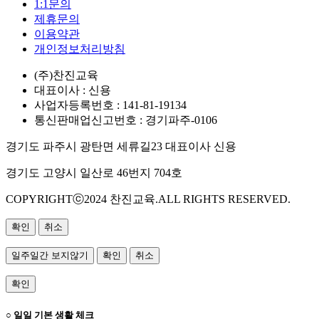
1:1문의
제휴문의
이용약관
개인정보처리방침
(주)찬진교육
대표이사 : 신용
사업자등록번호 : 141-81-19134
통신판매업신고번호 : 경기파주-0106
경기도 파주시 광탄면 세류길23 대표이사 신용
경기도 고양시 일산로 46번지 704호
COPYRIGHTⓒ2024 찬진교육.ALL RIGHTS RESERVED.
확인
취소
일주일간 보지않기
확인
취소
확인
○ 일일 기본 생활 체크