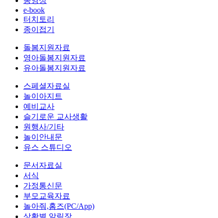
동영상
e-book
터치토리
종이접기
돌봄지원자료
영아돌봄지원자료
유아돌봄지원자료
스페셜자료실
놀이아지트
예비교사
슬기로운 교사생활
원행사/기타
놀이안내문
유스 스튜디오
문서자료실
서식
가정통신문
부모교육자료
놀아줘,홈즈(PC/App)
상황별 알림장