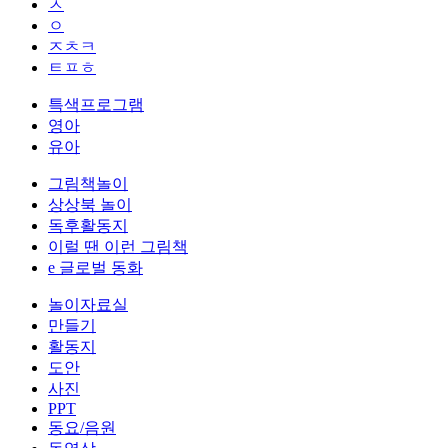
ㅅ
ㅇ
ㅈㅊㅋ
ㅌㅍㅎ
특색프로그램
영아
유아
그림책놀이
상상북 놀이
독후활동지
이럴 땐 이런 그림책
e 글로벌 동화
놀이자료실
만들기
활동지
도안
사진
PPT
동요/음원