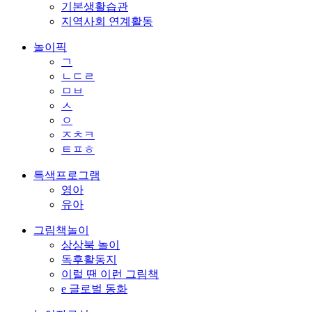
기본생활습관
지역사회 연계활동
놀이픽
ㄱ
ㄴㄷㄹ
ㅁㅂ
ㅅ
ㅇ
ㅈㅊㅋ
ㅌㅍㅎ
특색프로그램
영아
유아
그림책놀이
상상북 놀이
독후활동지
이럴 땐 이런 그림책
e 글로벌 동화