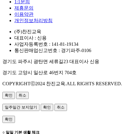
1:1문의
제휴문의
이용약관
개인정보처리방침
(주)찬진교육
대표이사 : 신용
사업자등록번호 : 141-81-19134
통신판매업신고번호 : 경기파주-0106
경기도 파주시 광탄면 세류길23 대표이사 신용
경기도 고양시 일산로 46번지 704호
COPYRIGHTⓒ2024 찬진교육.ALL RIGHTS RESERVED.
확인
취소
일주일간 보지않기
확인
취소
확인
○ 일일 기본 생활 체크