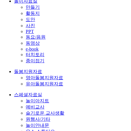
놀이자료실
만들기
활동지
도안
사진
PPT
동요/음원
동영상
e-book
터치토리
종이접기
돌봄지원자료
영아돌봄지원자료
유아돌봄지원자료
스페셜자료실
놀이아지트
예비교사
슬기로운 교사생활
원행사/기타
놀이안내문