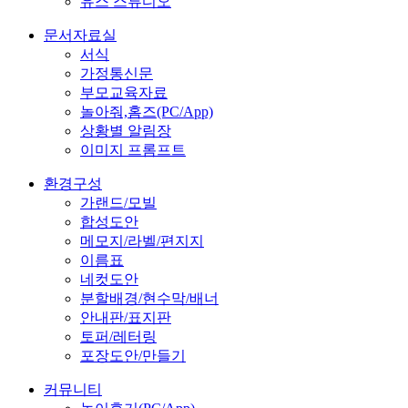
유스 스튜디오
문서자료실
서식
가정통신문
부모교육자료
놀아줘,홈즈(PC/App)
상황별 알림장
이미지 프롬프트
환경구성
가랜드/모빌
합성도안
메모지/라벨/편지지
이름표
네컷도안
분할배경/현수막/배너
안내판/표지판
토퍼/레터링
포장도안/만들기
커뮤니티