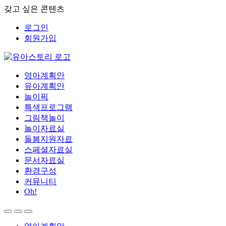
갖고 싶은 콘텐츠
로그인
회원가입
영아계획안
유아계획안
놀이픽
특색프로그램
그림책놀이
놀이자료실
돌봄지원자료
스페셜자료실
문서자료실
환경구성
커뮤니티
Oh!