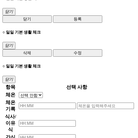
닫기
닫기
등록
○ 일일 기본 생활 체크
닫기
삭제
수정
○ 일일 기본 생활 체크
닫기
항목
선택 사항
체온
체온
기록
식사/
이유
식
간식