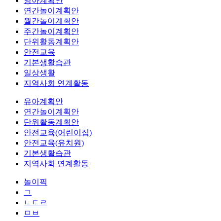
영아계획안
연간놀이계획안
월간놀이계획안
주간놀이계획안
단위활동계획안
안전교육
기본생활습관
일상생활
지역사회 연계활동
유아계획안
연간놀이계획안
단위활동계획안
안전교육(어린이집)
안전교육(유치원)
기본생활습관
지역사회 연계활동
놀이픽
ㄱ
ㄴㄷㄹ
ㅁㅂ