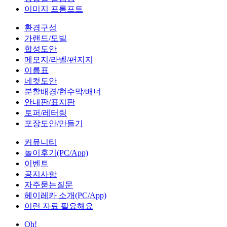
이미지 프롬프트
환경구성
가랜드/모빌
합성도안
메모지/라벨/편지지
이름표
네컷도안
분할배경/현수막/배너
안내판/표지판
토퍼/레터링
포장도안/만들기
커뮤니티
놀이후기(PC/App)
이벤트
공지사항
자주묻는질문
헤이레카 소개(PC/App)
이런 자료 필요해요
Oh!