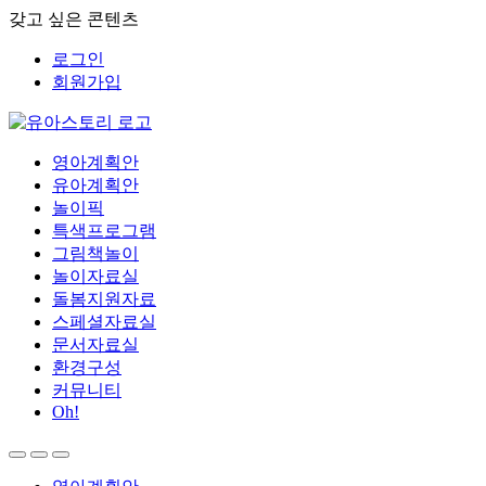
갖고 싶은 콘텐츠
로그인
회원가입
영아계획안
유아계획안
놀이픽
특색프로그램
그림책놀이
놀이자료실
돌봄지원자료
스페셜자료실
문서자료실
환경구성
커뮤니티
Oh!