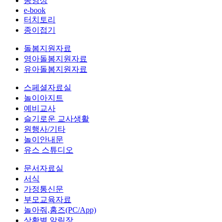
동영상
e-book
터치토리
종이접기
돌봄지원자료
영아돌봄지원자료
유아돌봄지원자료
스페셜자료실
놀이아지트
예비교사
슬기로운 교사생활
원행사/기타
놀이안내문
유스 스튜디오
문서자료실
서식
가정통신문
부모교육자료
놀아줘,홈즈(PC/App)
상황별 알림장