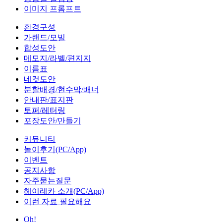
이미지 프롬프트
환경구성
가랜드/모빌
합성도안
메모지/라벨/편지지
이름표
네컷도안
분할배경/현수막/배너
안내판/표지판
토퍼/레터링
포장도안/만들기
커뮤니티
놀이후기(PC/App)
이벤트
공지사항
자주묻는질문
헤이레카 소개(PC/App)
이런 자료 필요해요
Oh!