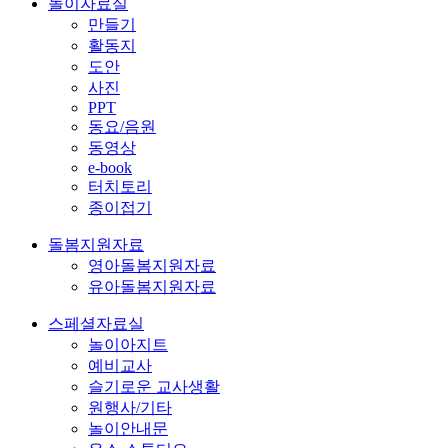
놀이자료실
만들기
활동지
도안
사진
PPT
동요/음원
동영상
e-book
터치토리
종이접기
돌봄지원자료
영아돌봄지원자료
유아돌봄지원자료
스페셜자료실
놀이아지트
예비교사
슬기로운 교사생활
원행사/기타
놀이안내문