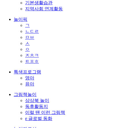
기본생활습관
지역사회 연계활동
놀이픽
ㄱ
ㄴㄷㄹ
ㅁㅂ
ㅅ
ㅇ
ㅈㅊㅋ
ㅌㅍㅎ
특색프로그램
영아
유아
그림책놀이
상상북 놀이
독후활동지
이럴 땐 이런 그림책
e 글로벌 동화