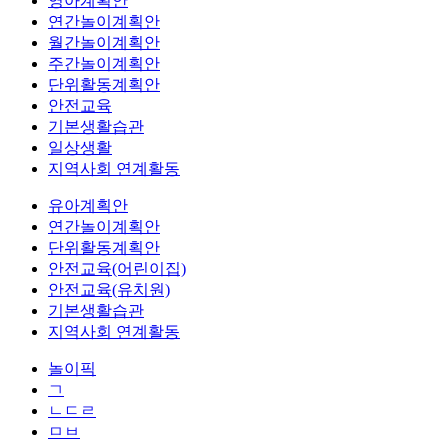
영아계획안
연간놀이계획안
월간놀이계획안
주간놀이계획안
단위활동계획안
안전교육
기본생활습관
일상생활
지역사회 연계활동
유아계획안
연간놀이계획안
단위활동계획안
안전교육(어린이집)
안전교육(유치원)
기본생활습관
지역사회 연계활동
놀이픽
ㄱ
ㄴㄷㄹ
ㅁㅂ