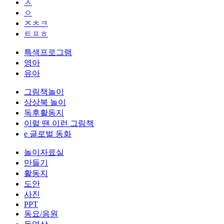
ㅅ
ㅇ
ㅈㅊㅋ
ㅌㅍㅎ
특색프로그램
영아
유아
그림책놀이
상상북 놀이
독후활동지
이럴 땐 이런 그림책
e 글로벌 동화
놀이자료실
만들기
활동지
도안
사진
PPT
동요/음원