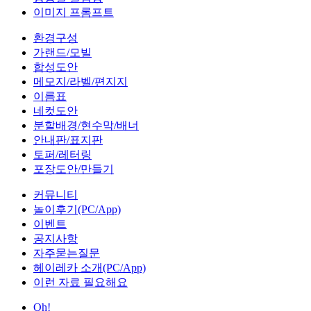
이미지 프롬프트
환경구성
가랜드/모빌
합성도안
메모지/라벨/편지지
이름표
네컷도안
분할배경/현수막/배너
안내판/표지판
토퍼/레터링
포장도안/만들기
커뮤니티
놀이후기(PC/App)
이벤트
공지사항
자주묻는질문
헤이레카 소개(PC/App)
이런 자료 필요해요
Oh!