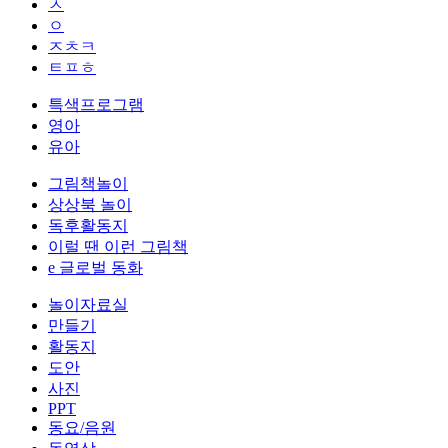
ㅅ
ㅇ
ㅈㅊㅋ
ㅌㅍㅎ
특색프로그램
영아
유아
그림책놀이
상상북 놀이
독후활동지
이럴 땐 이런 그림책
e 글로벌 동화
놀이자료실
만들기
활동지
도안
사진
PPT
동요/음원