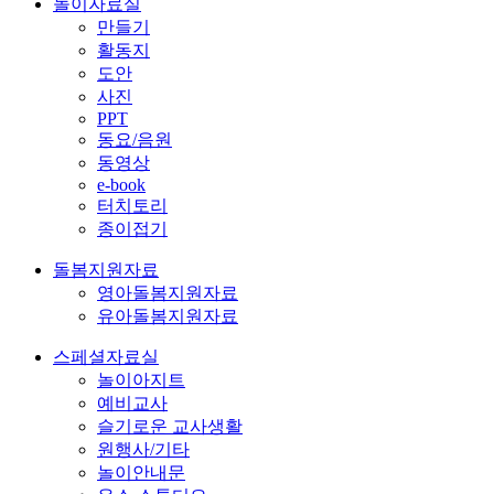
놀이자료실
만들기
활동지
도안
사진
PPT
동요/음원
동영상
e-book
터치토리
종이접기
돌봄지원자료
영아돌봄지원자료
유아돌봄지원자료
스페셜자료실
놀이아지트
예비교사
슬기로운 교사생활
원행사/기타
놀이안내문