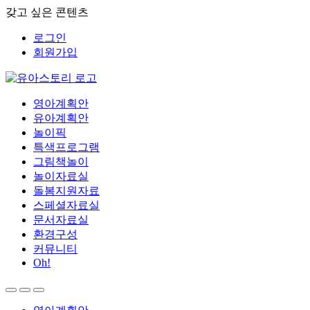
갖고 싶은 콘텐츠
로그인
회원가입
영아계획안
유아계획안
놀이픽
특색프로그램
그림책놀이
놀이자료실
돌봄지원자료
스페셜자료실
문서자료실
환경구성
커뮤니티
Oh!