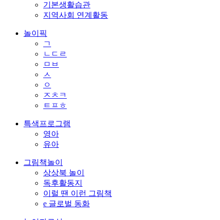
기본생활습관
지역사회 연계활동
놀이픽
ㄱ
ㄴㄷㄹ
ㅁㅂ
ㅅ
ㅇ
ㅈㅊㅋ
ㅌㅍㅎ
특색프로그램
영아
유아
그림책놀이
상상북 놀이
독후활동지
이럴 땐 이런 그림책
e 글로벌 동화