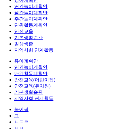
영아계획안
연간놀이계획안
월간놀이계획안
주간놀이계획안
단위활동계획안
안전교육
기본생활습관
일상생활
지역사회 연계활동
유아계획안
연간놀이계획안
단위활동계획안
안전교육(어린이집)
안전교육(유치원)
기본생활습관
지역사회 연계활동
놀이픽
ㄱ
ㄴㄷㄹ
ㅁㅂ