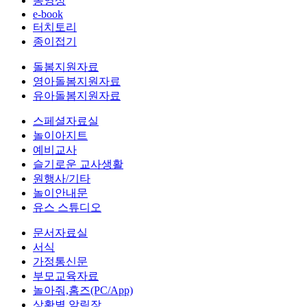
동영상
e-book
터치토리
종이접기
돌봄지원자료
영아돌봄지원자료
유아돌봄지원자료
스페셜자료실
놀이아지트
예비교사
슬기로운 교사생활
원행사/기타
놀이안내문
유스 스튜디오
문서자료실
서식
가정통신문
부모교육자료
놀아줘,홈즈(PC/App)
상황별 알림장