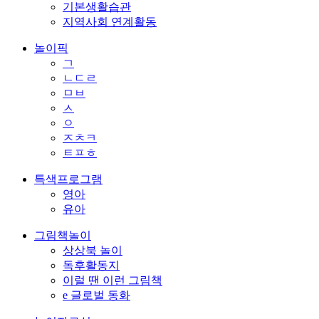
기본생활습관
지역사회 연계활동
놀이픽
ㄱ
ㄴㄷㄹ
ㅁㅂ
ㅅ
ㅇ
ㅈㅊㅋ
ㅌㅍㅎ
특색프로그램
영아
유아
그림책놀이
상상북 놀이
독후활동지
이럴 땐 이런 그림책
e 글로벌 동화