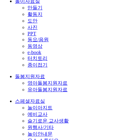
놀이자료실
만들기
활동지
도안
사진
PPT
동요/음원
동영상
e-book
터치토리
종이접기
돌봄지원자료
영아돌봄지원자료
유아돌봄지원자료
스페셜자료실
놀이아지트
예비교사
슬기로운 교사생활
원행사/기타
놀이안내문