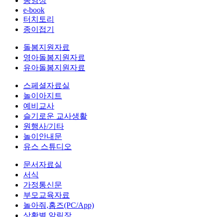
동영상
e-book
터치토리
종이접기
돌봄지원자료
영아돌봄지원자료
유아돌봄지원자료
스페셜자료실
놀이아지트
예비교사
슬기로운 교사생활
원행사/기타
놀이안내문
유스 스튜디오
문서자료실
서식
가정통신문
부모교육자료
놀아줘,홈즈(PC/App)
상황별 알림장