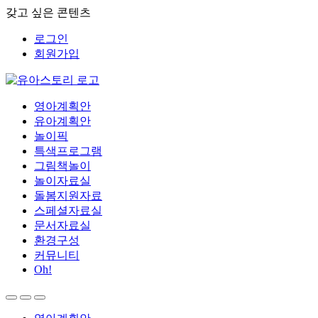
갖고 싶은 콘텐츠
로그인
회원가입
영아계획안
유아계획안
놀이픽
특색프로그램
그림책놀이
놀이자료실
돌봄지원자료
스페셜자료실
문서자료실
환경구성
커뮤니티
Oh!