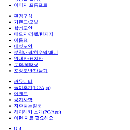
이미지 프롬프트
환경구성
가랜드/모빌
합성도안
메모지/라벨/편지지
이름표
네컷도안
분할배경/현수막/배너
안내판/표지판
토퍼/레터링
포장도안/만들기
커뮤니티
놀이후기(PC/App)
이벤트
공지사항
자주묻는질문
헤이레카 소개(PC/App)
이런 자료 필요해요
Oh!