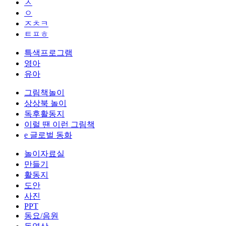
ㅅ
ㅇ
ㅈㅊㅋ
ㅌㅍㅎ
특색프로그램
영아
유아
그림책놀이
상상북 놀이
독후활동지
이럴 땐 이런 그림책
e 글로벌 동화
놀이자료실
만들기
활동지
도안
사진
PPT
동요/음원