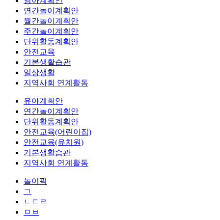
영아계획안
연간놀이계획안
월간놀이계획안
주간놀이계획안
단위활동계획안
안전교육
기본생활습관
일상생활
지역사회 연계활동
유아계획안
연간놀이계획안
단위활동계획안
안전교육(어린이집)
안전교육(유치원)
기본생활습관
지역사회 연계활동
놀이픽
ㄱ
ㄴㄷㄹ
ㅁㅂ