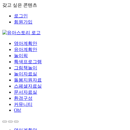
갖고 싶은 콘텐츠
로그인
회원가입
영아계획안
유아계획안
놀이픽
특색프로그램
그림책놀이
놀이자료실
돌봄지원자료
스페셜자료실
문서자료실
환경구성
커뮤니티
Oh!