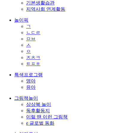
기본생활습관
지역사회 연계활동
놀이픽
ㄱ
ㄴㄷㄹ
ㅁㅂ
ㅅ
ㅇ
ㅈㅊㅋ
ㅌㅍㅎ
특색프로그램
영아
유아
그림책놀이
상상북 놀이
독후활동지
이럴 땐 이런 그림책
e 글로벌 동화