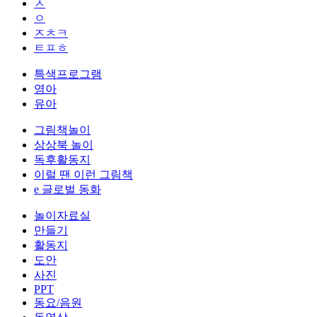
ㅅ
ㅇ
ㅈㅊㅋ
ㅌㅍㅎ
특색프로그램
영아
유아
그림책놀이
상상북 놀이
독후활동지
이럴 땐 이런 그림책
e 글로벌 동화
놀이자료실
만들기
활동지
도안
사진
PPT
동요/음원