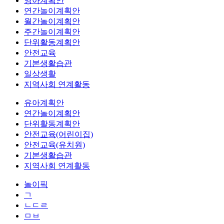
영아계획안
연간놀이계획안
월간놀이계획안
주간놀이계획안
단위활동계획안
안전교육
기본생활습관
일상생활
지역사회 연계활동
유아계획안
연간놀이계획안
단위활동계획안
안전교육(어린이집)
안전교육(유치원)
기본생활습관
지역사회 연계활동
놀이픽
ㄱ
ㄴㄷㄹ
ㅁㅂ