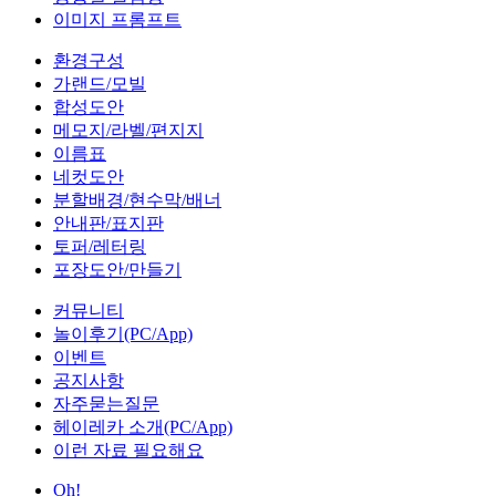
이미지 프롬프트
환경구성
가랜드/모빌
합성도안
메모지/라벨/편지지
이름표
네컷도안
분할배경/현수막/배너
안내판/표지판
토퍼/레터링
포장도안/만들기
커뮤니티
놀이후기(PC/App)
이벤트
공지사항
자주묻는질문
헤이레카 소개(PC/App)
이런 자료 필요해요
Oh!