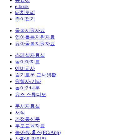
동영상
e-book
터치토리
종이접기
돌봄지원자료
영아돌봄지원자료
유아돌봄지원자료
스페셜자료실
놀이아지트
예비교사
슬기로운 교사생활
원행사/기타
놀이안내문
유스 스튜디오
문서자료실
서식
가정통신문
부모교육자료
놀아줘,홈즈(PC/App)
상황별 알림장