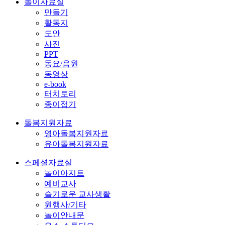
놀이자료실
만들기
활동지
도안
사진
PPT
동요/음원
동영상
e-book
터치토리
종이접기
돌봄지원자료
영아돌봄지원자료
유아돌봄지원자료
스페셜자료실
놀이아지트
예비교사
슬기로운 교사생활
원행사/기타
놀이안내문