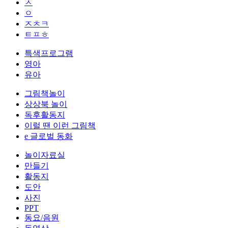
ㅅ
ㅇ
ㅈㅊㅋ
ㅌㅍㅎ
특색프로그램
영아
유아
그림책놀이
상상북 놀이
독후활동지
이럴 땐 이런 그림책
e 글로벌 동화
놀이자료실
만들기
활동지
도안
사진
PPT
동요/음원