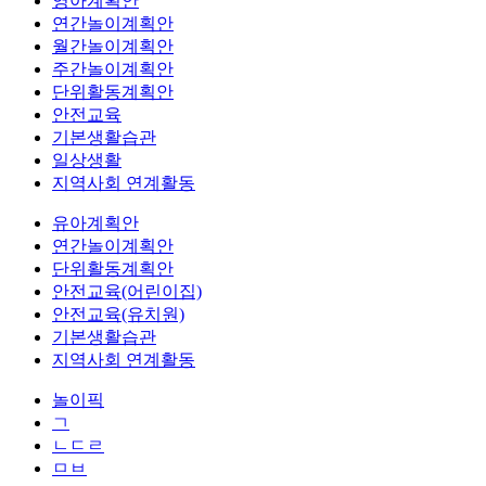
영아계획안
연간놀이계획안
월간놀이계획안
주간놀이계획안
단위활동계획안
안전교육
기본생활습관
일상생활
지역사회 연계활동
유아계획안
연간놀이계획안
단위활동계획안
안전교육(어린이집)
안전교육(유치원)
기본생활습관
지역사회 연계활동
놀이픽
ㄱ
ㄴㄷㄹ
ㅁㅂ