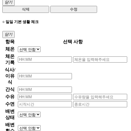
닫기
삭제
수정
○ 일일 기본 생활 체크
닫기
항목
선택 사항
체온
체온
기록
식사/
이유
식
간식
수유
수면
배변
상태
배변
횟수