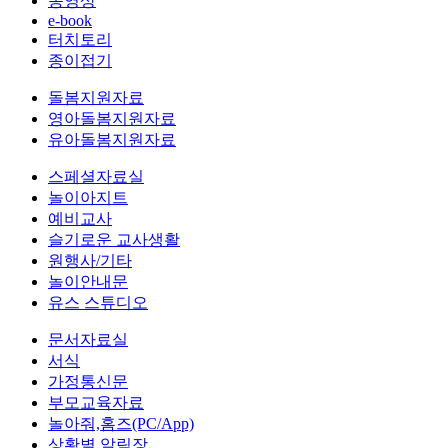
동영상
e-book
터치토리
종이접기
돌봄지원자료
영아돌봄지원자료
유아돌봄지원자료
스페셜자료실
놀이아지트
예비교사
슬기로운 교사생활
원행사/기타
놀이안내문
유스 스튜디오
문서자료실
서식
가정통신문
부모교육자료
놀아줘,홈즈(PC/App)
상황별 알림장