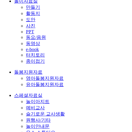
놀이자료실
만들기
활동지
도안
사진
PPT
동요/음원
동영상
e-book
터치토리
종이접기
돌봄지원자료
영아돌봄지원자료
유아돌봄지원자료
스페셜자료실
놀이아지트
예비교사
슬기로운 교사생활
원행사/기타
놀이안내문