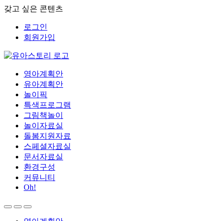
갖고 싶은 콘텐츠
로그인
회원가입
영아계획안
유아계획안
놀이픽
특색프로그램
그림책놀이
놀이자료실
돌봄지원자료
스페셜자료실
문서자료실
환경구성
커뮤니티
Oh!