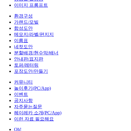
이미지 프롬프트
환경구성
가랜드/모빌
합성도안
메모지/라벨/편지지
이름표
네컷도안
분할배경/현수막/배너
안내판/표지판
토퍼/레터링
포장도안/만들기
커뮤니티
놀이후기(PC/App)
이벤트
공지사항
자주묻는질문
헤이레카 소개(PC/App)
이런 자료 필요해요
Oh!