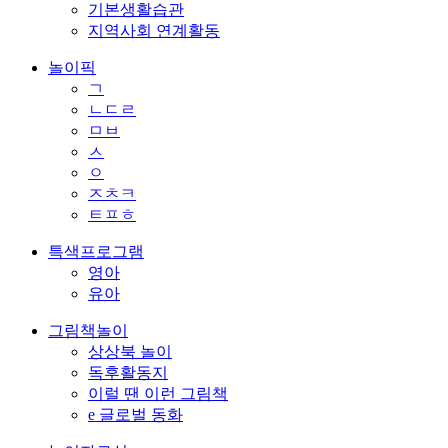
기본생활습관
지역사회 연계활동
놀이픽
ㄱ
ㄴㄷㄹ
ㅁㅂ
ㅅ
ㅇ
ㅈㅊㅋ
ㅌㅍㅎ
특색프로그램
영아
유아
그림책놀이
상상북 놀이
독후활동지
이럴 땐 이런 그림책
e 글로벌 동화