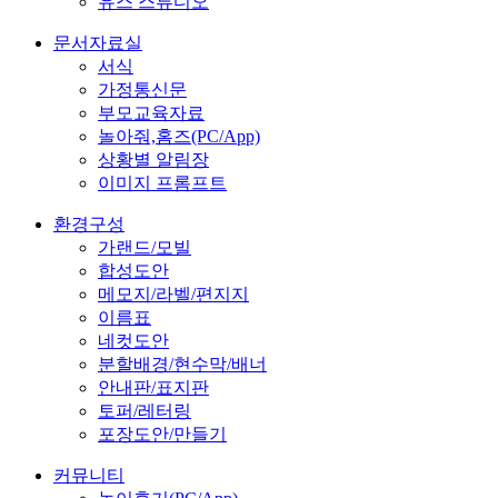
유스 스튜디오
문서자료실
서식
가정통신문
부모교육자료
놀아줘,홈즈(PC/App)
상황별 알림장
이미지 프롬프트
환경구성
가랜드/모빌
합성도안
메모지/라벨/편지지
이름표
네컷도안
분할배경/현수막/배너
안내판/표지판
토퍼/레터링
포장도안/만들기
커뮤니티