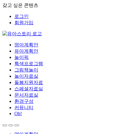
갖고 싶은 콘텐츠
로그인
회원가입
영아계획안
유아계획안
놀이픽
특색프로그램
그림책놀이
놀이자료실
돌봄지원자료
스페셜자료실
문서자료실
환경구성
커뮤니티
Oh!