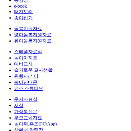
동영상
e-book
터치토리
종이접기
돌봄지원자료
영아돌봄지원자료
유아돌봄지원자료
스페셜자료실
놀이아지트
예비교사
슬기로운 교사생활
원행사/기타
놀이안내문
유스 스튜디오
문서자료실
서식
가정통신문
부모교육자료
놀아줘,홈즈(PC/App)
상황별 알림장