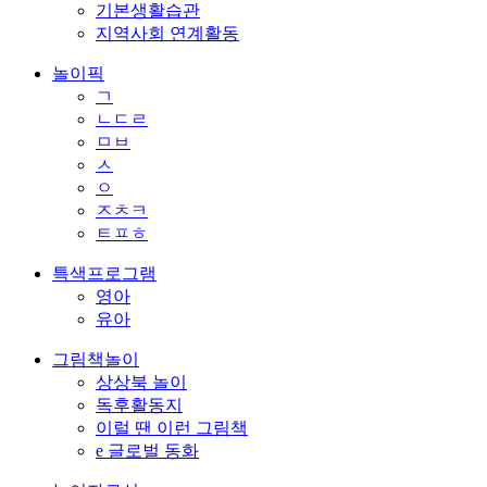
기본생활습관
지역사회 연계활동
놀이픽
ㄱ
ㄴㄷㄹ
ㅁㅂ
ㅅ
ㅇ
ㅈㅊㅋ
ㅌㅍㅎ
특색프로그램
영아
유아
그림책놀이
상상북 놀이
독후활동지
이럴 땐 이런 그림책
e 글로벌 동화