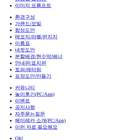
이미지 프롬프트
환경구성
가랜드/모빌
합성도안
메모지/라벨/편지지
이름표
네컷도안
분할배경/현수막/배너
안내판/표지판
토퍼/레터링
포장도안/만들기
커뮤니티
놀이후기(PC/App)
이벤트
공지사항
자주묻는질문
헤이레카 소개(PC/App)
이런 자료 필요해요
Oh!