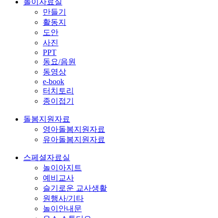
놀이자료실
만들기
활동지
도안
사진
PPT
동요/음원
동영상
e-book
터치토리
종이접기
돌봄지원자료
영아돌봄지원자료
유아돌봄지원자료
스페셜자료실
놀이아지트
예비교사
슬기로운 교사생활
원행사/기타
놀이안내문