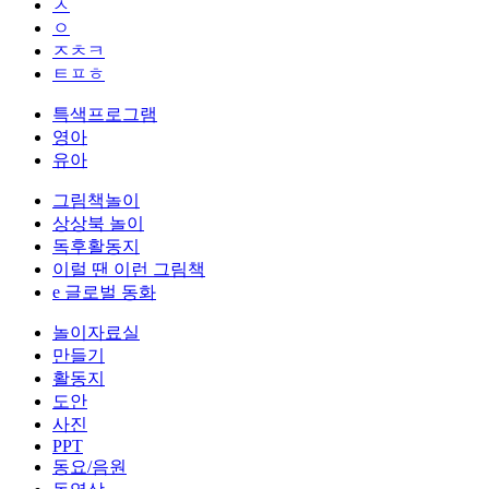
ㅅ
ㅇ
ㅈㅊㅋ
ㅌㅍㅎ
특색프로그램
영아
유아
그림책놀이
상상북 놀이
독후활동지
이럴 땐 이런 그림책
e 글로벌 동화
놀이자료실
만들기
활동지
도안
사진
PPT
동요/음원