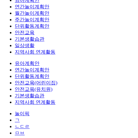
영아계획안
연간놀이계획안
월간놀이계획안
주간놀이계획안
단위활동계획안
안전교육
기본생활습관
일상생활
지역사회 연계활동
유아계획안
연간놀이계획안
단위활동계획안
안전교육(어린이집)
안전교육(유치원)
기본생활습관
지역사회 연계활동
놀이픽
ㄱ
ㄴㄷㄹ
ㅁㅂ