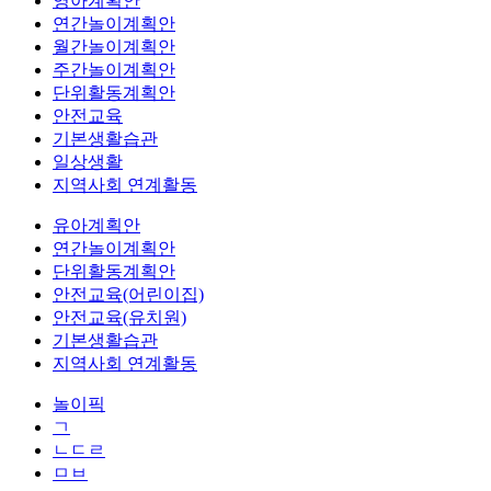
영아계획안
연간놀이계획안
월간놀이계획안
주간놀이계획안
단위활동계획안
안전교육
기본생활습관
일상생활
지역사회 연계활동
유아계획안
연간놀이계획안
단위활동계획안
안전교육(어린이집)
안전교육(유치원)
기본생활습관
지역사회 연계활동
놀이픽
ㄱ
ㄴㄷㄹ
ㅁㅂ