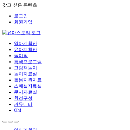
갖고 싶은 콘텐츠
로그인
회원가입
영아계획안
유아계획안
놀이픽
특색프로그램
그림책놀이
놀이자료실
돌봄지원자료
스페셜자료실
문서자료실
환경구성
커뮤니티
Oh!