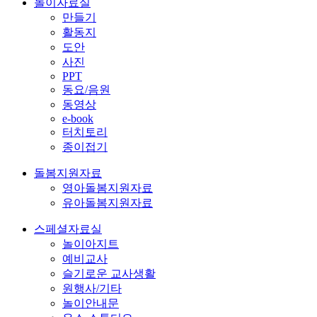
놀이자료실
만들기
활동지
도안
사진
PPT
동요/음원
동영상
e-book
터치토리
종이접기
돌봄지원자료
영아돌봄지원자료
유아돌봄지원자료
스페셜자료실
놀이아지트
예비교사
슬기로운 교사생활
원행사/기타
놀이안내문