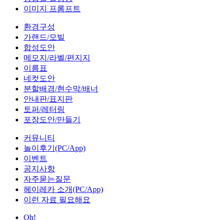
이미지 프롬프트
환경구성
가랜드/모빌
합성도안
메모지/라벨/편지지
이름표
네컷도안
분할배경/현수막/배너
안내판/표지판
토퍼/레터링
포장도안/만들기
커뮤니티
놀이후기(PC/App)
이벤트
공지사항
자주묻는질문
헤이레카 소개(PC/App)
이런 자료 필요해요
Oh!