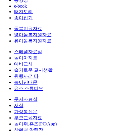
동영상
e-book
터치토리
종이접기
돌봄지원자료
영아돌봄지원자료
유아돌봄지원자료
스페셜자료실
놀이아지트
예비교사
슬기로운 교사생활
원행사/기타
놀이안내문
유스 스튜디오
문서자료실
서식
가정통신문
부모교육자료
놀아줘,홈즈(PC/App)
상황별 알림장