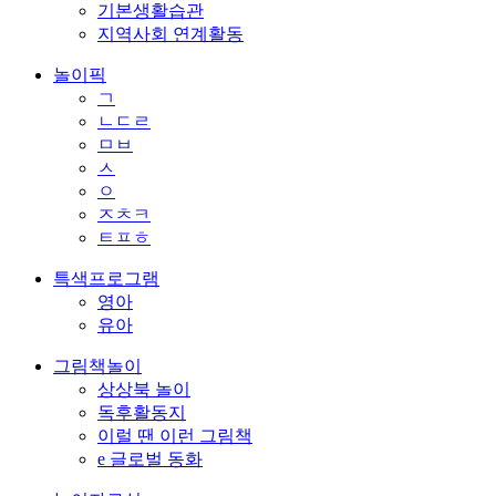
기본생활습관
지역사회 연계활동
놀이픽
ㄱ
ㄴㄷㄹ
ㅁㅂ
ㅅ
ㅇ
ㅈㅊㅋ
ㅌㅍㅎ
특색프로그램
영아
유아
그림책놀이
상상북 놀이
독후활동지
이럴 땐 이런 그림책
e 글로벌 동화