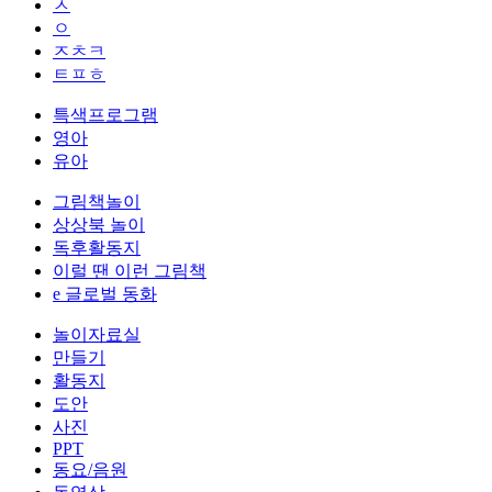
ㅅ
ㅇ
ㅈㅊㅋ
ㅌㅍㅎ
특색프로그램
영아
유아
그림책놀이
상상북 놀이
독후활동지
이럴 땐 이런 그림책
e 글로벌 동화
놀이자료실
만들기
활동지
도안
사진
PPT
동요/음원