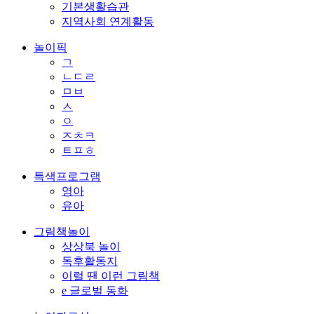
기본생활습관
지역사회 연계활동
놀이픽
ㄱ
ㄴㄷㄹ
ㅁㅂ
ㅅ
ㅇ
ㅈㅊㅋ
ㅌㅍㅎ
특색프로그램
영아
유아
그림책놀이
상상북 놀이
독후활동지
이럴 땐 이런 그림책
e 글로벌 동화