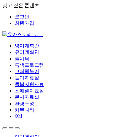
갖고 싶은 콘텐츠
로그인
회원가입
영아계획안
유아계획안
놀이픽
특색프로그램
그림책놀이
놀이자료실
돌봄지원자료
스페셜자료실
문서자료실
환경구성
커뮤니티
Oh!