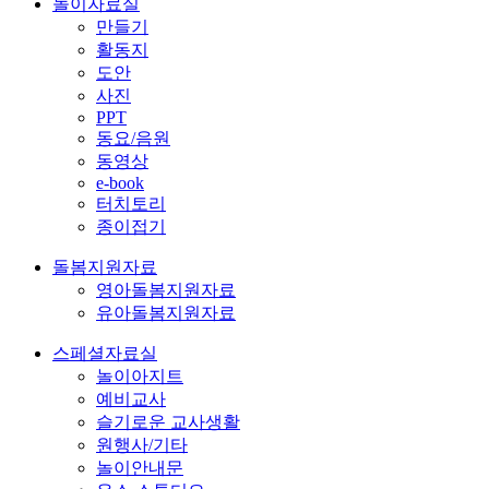
놀이자료실
만들기
활동지
도안
사진
PPT
동요/음원
동영상
e-book
터치토리
종이접기
돌봄지원자료
영아돌봄지원자료
유아돌봄지원자료
스페셜자료실
놀이아지트
예비교사
슬기로운 교사생활
원행사/기타
놀이안내문