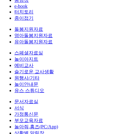
동영상
e-book
터치토리
종이접기
돌봄지원자료
영아돌봄지원자료
유아돌봄지원자료
스페셜자료실
놀이아지트
예비교사
슬기로운 교사생활
원행사/기타
놀이안내문
유스 스튜디오
문서자료실
서식
가정통신문
부모교육자료
놀아줘,홈즈(PC/App)
상황별 알림장