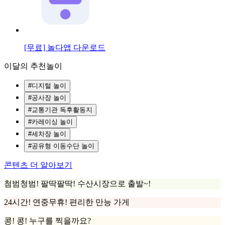
[무료] 놀다앱 다운로드
이달의 추천놀이
#디지털 놀이
#공사장 놀이
#교통기관 독후활동지
#카레이싱 놀이
#세차장 놀이
#공유형 이동수단 놀이
콘텐츠 더 알아보기
첨범청범! 팔딱팔딱! 수산시장으로 출발~!
24시간! 연중무휴! 편리한 만능 가게
콩! 콩! 누구를 찍을까요?