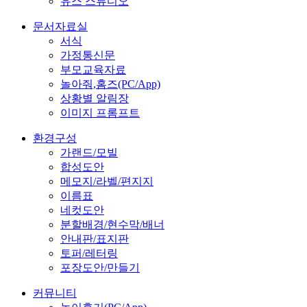
유스 스튜디오
문서자료실
서식
가정통신문
부모교육자료
놀아줘,홈즈(PC/App)
상황별 알림장
이미지 프롬프트
환경구성
가랜드/모빌
합성도안
메모지/라벨/편지지
이름표
네컷도안
분할배경/현수막/배너
안내판/표지판
토퍼/레터링
포장도안/만들기
커뮤니티