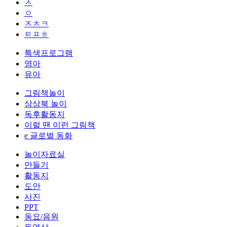
ㅅ
ㅇ
ㅈㅊㅋ
ㅌㅍㅎ
특색프로그램
영아
유아
그림책놀이
상상북 놀이
독후활동지
이럴 땐 이런 그림책
e 글로벌 동화
놀이자료실
만들기
활동지
도안
사진
PPT
동요/음원