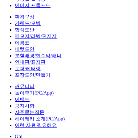
이미지 프롬프트
환경구성
가랜드/모빌
합성도안
메모지/라벨/편지지
이름표
네컷도안
분할배경/현수막/배너
안내판/표지판
토퍼/레터링
포장도안/만들기
커뮤니티
놀이후기(PC/App)
이벤트
공지사항
자주묻는질문
헤이레카 소개(PC/App)
이런 자료 필요해요
Oh!