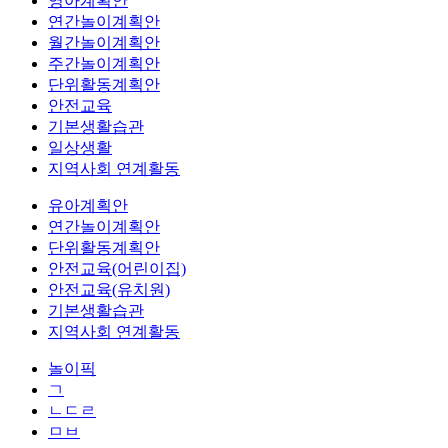
영아계획안
연간놀이계획안
월간놀이계획안
주간놀이계획안
단위활동계획안
안전교육
기본생활습관
일상생활
지역사회 연계활동
유아계획안
연간놀이계획안
단위활동계획안
안전교육(어린이집)
안전교육(유치원)
기본생활습관
지역사회 연계활동
놀이픽
ㄱ
ㄴㄷㄹ
ㅁㅂ