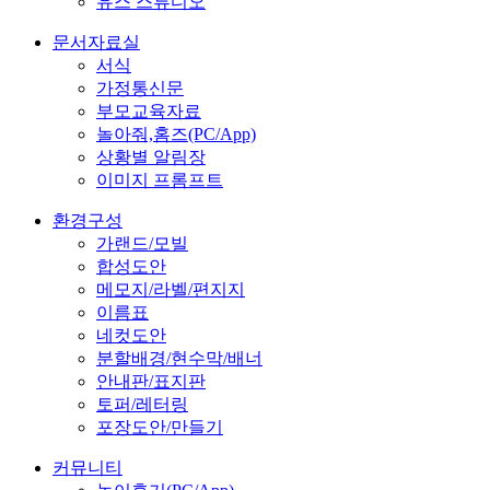
유스 스튜디오
문서자료실
서식
가정통신문
부모교육자료
놀아줘,홈즈(PC/App)
상황별 알림장
이미지 프롬프트
환경구성
가랜드/모빌
합성도안
메모지/라벨/편지지
이름표
네컷도안
분할배경/현수막/배너
안내판/표지판
토퍼/레터링
포장도안/만들기
커뮤니티