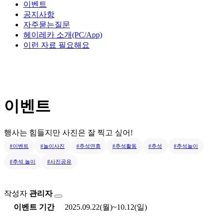
이벤트
공지사항
자주묻는질문
헤이레카 소개(PC/App)
이런 자료 필요해요
이벤트
행사는 힘들지만 사진은 잘 찍고 싶어!
#이벤트
#놀이사진
#추석연휴
#추석활동
#추석
#추석놀이
#추석 놀이
#사진공유
작성자
관리자
이벤트 기간
2025.09.22(월)~10.12(일)