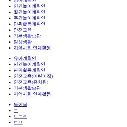
영아계획안
연간놀이계획안
월간놀이계획안
주간놀이계획안
단위활동계획안
안전교육
기본생활습관
일상생활
지역사회 연계활동
유아계획안
연간놀이계획안
단위활동계획안
안전교육(어린이집)
안전교육(유치원)
기본생활습관
지역사회 연계활동
놀이픽
ㄱ
ㄴㄷㄹ
ㅁㅂ