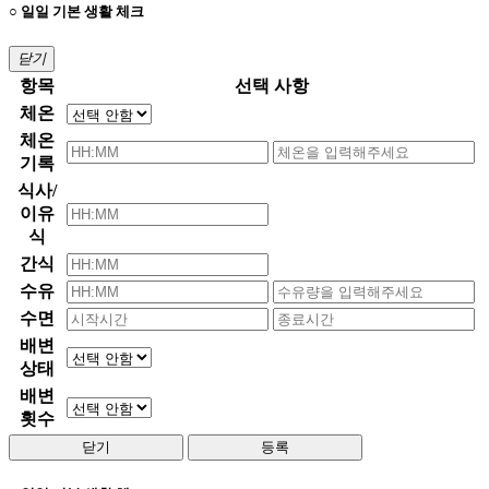
○ 일일 기본 생활 체크
닫기
항목
선택 사항
체온
체온
기록
식사/
이유
식
간식
수유
수면
배변
상태
배변
횟수
닫기
등록