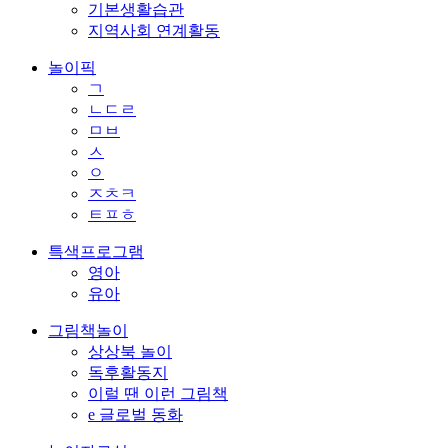
기본생활습관
지역사회 연계활동
놀이픽
ㄱ
ㄴㄷㄹ
ㅁㅂ
ㅅ
ㅇ
ㅈㅊㅋ
ㅌㅍㅎ
특색프로그램
영아
유아
그림책놀이
상상북 놀이
독후활동지
이럴 땐 이런 그림책
e 글로벌 동화