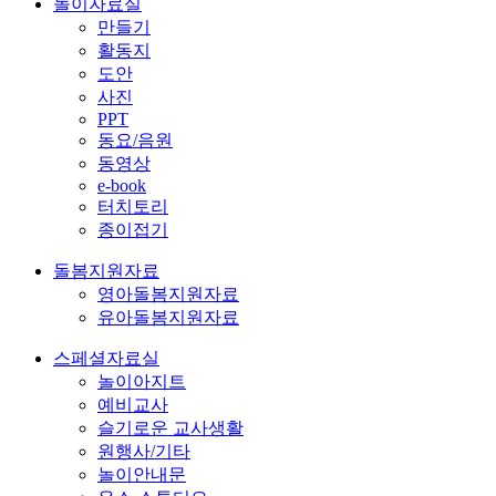
놀이자료실
만들기
활동지
도안
사진
PPT
동요/음원
동영상
e-book
터치토리
종이접기
돌봄지원자료
영아돌봄지원자료
유아돌봄지원자료
스페셜자료실
놀이아지트
예비교사
슬기로운 교사생활
원행사/기타
놀이안내문