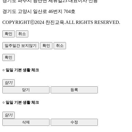
경기도 파주시 광탄면 세류길23 대표이사 신용
경기도 고양시 일산로 46번지 704호
COPYRIGHTⓒ2024 찬진교육.ALL RIGHTS RESERVED.
확인
취소
일주일간 보지않기
확인
취소
확인
○ 일일 기본 생활 체크
닫기
닫기
등록
○ 일일 기본 생활 체크
닫기
삭제
수정