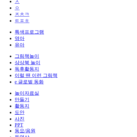
ㅅ
ㅇ
ㅈㅊㅋ
ㅌㅍㅎ
특색프로그램
영아
유아
그림책놀이
상상북 놀이
독후활동지
이럴 땐 이런 그림책
e 글로벌 동화
놀이자료실
만들기
활동지
도안
사진
PPT
동요/음원