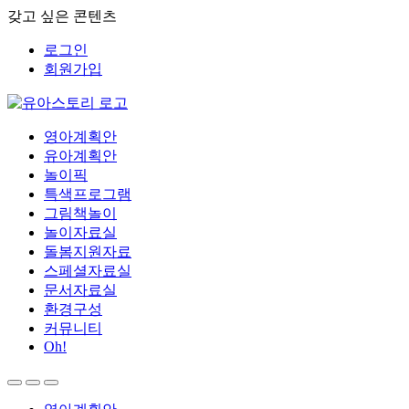
갖고 싶은 콘텐츠
로그인
회원가입
영아계획안
유아계획안
놀이픽
특색프로그램
그림책놀이
놀이자료실
돌봄지원자료
스페셜자료실
문서자료실
환경구성
커뮤니티
Oh!