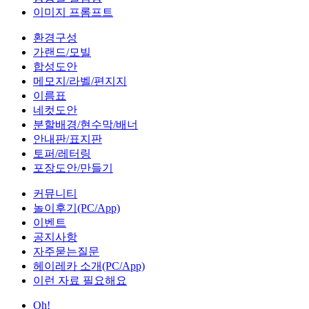
이미지 프롬프트
환경구성
가랜드/모빌
합성도안
메모지/라벨/편지지
이름표
네컷도안
분할배경/현수막/배너
안내판/표지판
토퍼/레터링
포장도안/만들기
커뮤니티
놀이후기(PC/App)
이벤트
공지사항
자주묻는질문
헤이레카 소개(PC/App)
이런 자료 필요해요
Oh!