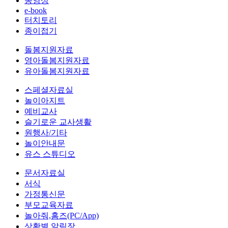
동영상
e-book
터치토리
종이접기
돌봄지원자료
영아돌봄지원자료
유아돌봄지원자료
스페셜자료실
놀이아지트
예비교사
슬기로운 교사생활
원행사/기타
놀이안내문
유스 스튜디오
문서자료실
서식
가정통신문
부모교육자료
놀아줘,홈즈(PC/App)
상황별 알림장