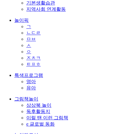
기본생활습관
지역사회 연계활동
놀이픽
ㄱ
ㄴㄷㄹ
ㅁㅂ
ㅅ
ㅇ
ㅈㅊㅋ
ㅌㅍㅎ
특색프로그램
영아
유아
그림책놀이
상상북 놀이
독후활동지
이럴 땐 이런 그림책
e 글로벌 동화