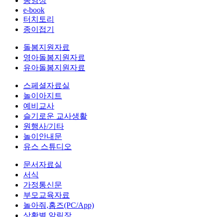
동영상
e-book
터치토리
종이접기
돌봄지원자료
영아돌봄지원자료
유아돌봄지원자료
스페셜자료실
놀이아지트
예비교사
슬기로운 교사생활
원행사/기타
놀이안내문
유스 스튜디오
문서자료실
서식
가정통신문
부모교육자료
놀아줘,홈즈(PC/App)
상황별 알림장