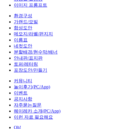
이미지 프롬프트
환경구성
가랜드/모빌
합성도안
메모지/라벨/편지지
이름표
네컷도안
분할배경/현수막/배너
안내판/표지판
토퍼/레터링
포장도안/만들기
커뮤니티
놀이후기(PC/App)
이벤트
공지사항
자주묻는질문
헤이레카 소개(PC/App)
이런 자료 필요해요
Oh!