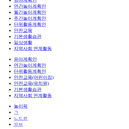
영아계획안
연간놀이계획안
월간놀이계획안
주간놀이계획안
단위활동계획안
안전교육
기본생활습관
일상생활
지역사회 연계활동
유아계획안
연간놀이계획안
단위활동계획안
안전교육(어린이집)
안전교육(유치원)
기본생활습관
지역사회 연계활동
놀이픽
ㄱ
ㄴㄷㄹ
ㅁㅂ