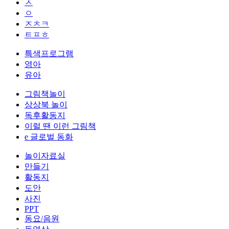
ㅅ
ㅇ
ㅈㅊㅋ
ㅌㅍㅎ
특색프로그램
영아
유아
그림책놀이
상상북 놀이
독후활동지
이럴 땐 이런 그림책
e 글로벌 동화
놀이자료실
만들기
활동지
도안
사진
PPT
동요/음원