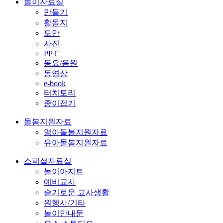
놀이자료실
만들기
활동지
도안
사진
PPT
동요/음원
동영상
e-book
터치토리
종이접기
돌봄지원자료
영아돌봄지원자료
유아돌봄지원자료
스페셜자료실
놀이아지트
예비교사
슬기로운 교사생활
원행사/기타
놀이안내문