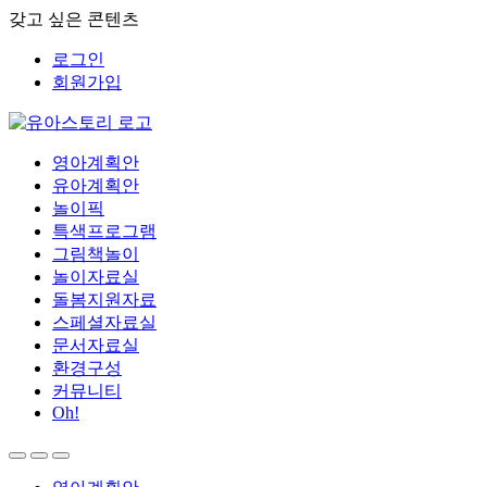
갖고 싶은 콘텐츠
로그인
회원가입
영아계획안
유아계획안
놀이픽
특색프로그램
그림책놀이
놀이자료실
돌봄지원자료
스페셜자료실
문서자료실
환경구성
커뮤니티
Oh!